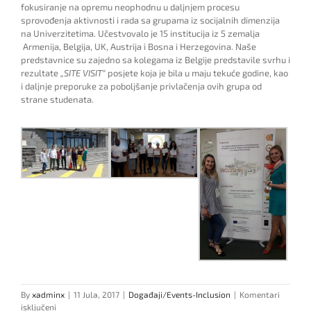
fokusiranje na opremu neophodnu u daljnjem procesu
sprovođenja aktivnosti i rada sa grupama iz socijalnih dimenzija
na Univerzitetima. Učestvovalo je 15 institucija iz 5 zemalja
Armenija, Belgija, UK, Austrija i Bosna i Herzegovina. Naše
predstavnice su zajedno sa kolegama iz Belgije predstavile svrhu i
rezultate
„SITE VISIT“
posjete koja je bila u maju tekuće godine, kao
i daljnje preporuke za poboljšanje privlačenja ovih grupa od
strane studenata.
By
xadminx
|
11 Jula, 2017
|
Događaji/Events-Inclusion
|
Komentari
za
isključeni