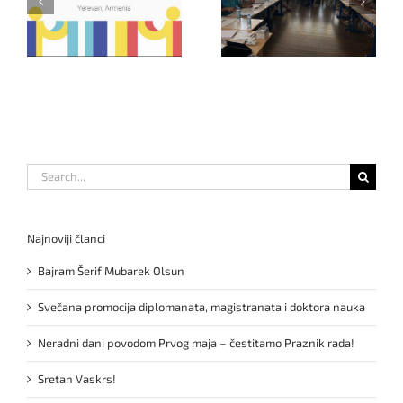
CONSORTUM MEETING
practices for
on
GRAZ
highschool teaching
!
staff
Search
for:
Najnoviji članci
Bajram Šerif Mubarek Olsun
Svečana promocija diplomanata, magistranata i doktora nauka
Neradni dani povodom Prvog maja – čestitamo Praznik rada!
Sretan Vaskrs!