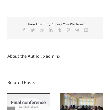
TRAINING_YEREVAN
2017
Share This Story, Choose Your Platform!
Facebook
Twitter
Reddit
LinkedIn
Tumblr
Pinterest
Vk
Email
About the Author:
xadminx
Related Posts
Training on inclusive