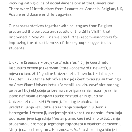
working with groups of social dimensions at the Universities.
There were 15 institutions from 5 countries: Armenia, Belgium, UK,
Austria and Bosnia and Herzegovina.
Our representatives together with colleagues from Belgium
presented the purpose and results of the „SITE VISIT“ that
happened in May 2017, as well as further recommendations for
improving the attractiveness of these groups suggested by
students.
U okviru
Erasmus +
projekta
„Inclusion“
čiji je koordinator
Republika Armenija (Yerevan State Academy of Fine Arts), u
mjesecu junu 2017. godine Univerzitet u Travniku ( Edukacijski
fakultet i Fakultet za tehničke studije) učestvovali su na treningu
na Američkom Univerzitetu u Armeniji u okviru završnice radnog
paketa 1 koji uključuje pripremu za osiguravanje, razumijevanje i
jasno definisanje ranjivih i slabo zastupljenih grupa na
Univerzitetima u BiH i Armeniji. Trening je obuhvatio
predstavljanje rezultata istraživanja obavljenih u Bosni i
Hercegovini i Armeniji, usmjerenje aktivnosti za narednu fazu koja
podrazumijeva izgradnju Master plana, kao i aktivno uključivanje
studenata u promociju izgradnje kapaciteta u visokom obrazovnju,
što je jedan od programa Erasmusa +. Važnost treninga bilo je i