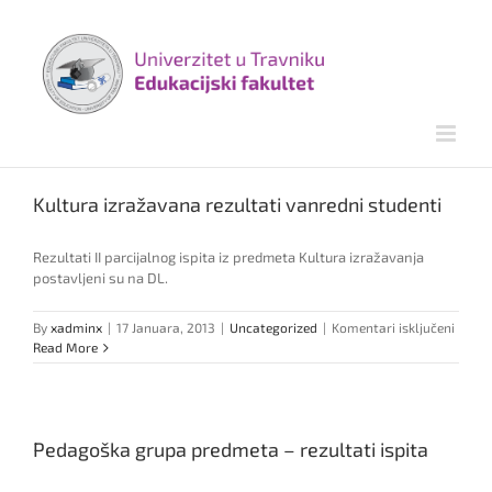
Skip
to
content
Kultura izražavana rezultati vanredni studenti
Rezultati II parcijalnog ispita iz predmeta Kultura izražavanja
postavljeni su na DL.
za
By
xadminx
|
17 Januara, 2013
|
Uncategorized
|
Komentari isključeni
Kultu
Read More
izraž
rezult
vanre
studen
Pedagoška grupa predmeta – rezultati ispita