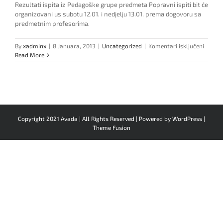
Rezultati ispita iz Pedagoške grupe predmeta Popravni ispiti bit će
organizovani us subotu 12.01. i nedjelju 13.01. prema dogovoru sa
predmetnim profesorima.
za
By
xadminx
|
8 Januara, 2013
|
Uncategorized
|
Komentari isključeni
Pedag
Read More
grupa
predm
–
rezulta
ispita
Copyright 2021 Avada | All Rights Reserved | Powered by
WordPress
|
Theme Fusion