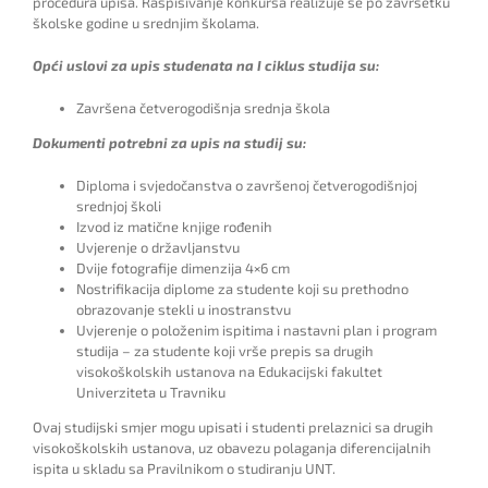
procedura upisa. Raspisivanje konkursa realizuje se po završetku
školske godine u srednjim školama.
Opći uslovi za upis studenata na I ciklus studija su:
Završena četverogodišnja srednja škola
Dokumenti potrebni za upis na studij su:
Diploma i svjedočanstva o završenoj četverogodišnjoj
srednjoj školi
Izvod iz matične knjige rođenih
Uvjerenje o državljanstvu
Dvije fotografije dimenzija 4×6 cm
Nostrifikacija diplome za studente koji su prethodno
obrazovanje stekli u inostranstvu
Uvjerenje o položenim ispitima i nastavni plan i program
studija – za studente koji vrše prepis sa drugih
visokoškolskih ustanova na Edukacijski fakultet
Univerziteta u Travniku
Ovaj studijski smjer mogu upisati i studenti prelaznici sa drugih
visokoškolskih ustanova, uz obavezu polaganja diferencijalnih
ispita u skladu sa Pravilnikom o studiranju UNT.