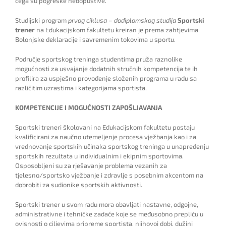
čega su pogreške nedopustive.
Studijski program
prvog ciklusa – dodiplomskog studija
Sportski
trener
na Edukacijskom fakultetu kreiran je prema zahtjevima
Bolonjske deklaracije i savremenim tokovima u sportu.
Područje sportskog treninga studentima pruža raznolike
mogućnosti za usvajanje dodatnih stručnih kompetencija te ih
profilira za uspješno provođenje složenih programa u radu sa
različitim uzrastima i kategorijama sportista.
KOMPETENCIJE I MOGUĆNOSTI ZAPOŠLJAVANJA
Sportski treneri školovani na Edukacijskom fakultetu postaju
kvalificirani za naučno utemeljenje procesa vježbanja kao i za
vrednovanje sportskih učinaka sportskog treninga u unapređenju
sportskih rezultata u individualnim i ekipnim sportovima.
Osposobljeni su za rješavanje problema vezanih za
tjelesno/sportsko vježbanje i zdravlje s posebnim akcentom na
dobrobiti za sudionike sportskih aktivnosti.
Sportski trener u svom radu mora obavljati nastavne, odgojne,
administrativne i tehničke zadaće koje se međusobno prepliću u
ovisnosti o ciljevima pripreme sportista, njihovoj dobi, dužini