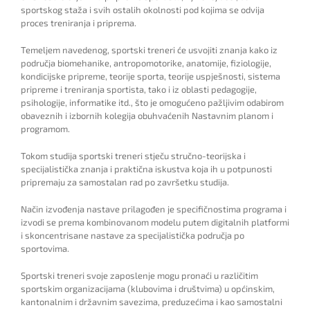
sportskog staža i svih ostalih okolnosti pod kojima se odvija
proces treniranja i priprema.
Temeljem navedenog, sportski treneri će usvojiti znanja kako iz
područja biomehanike, antropomotorike, anatomije, fiziologije,
kondicijske pripreme, teorije sporta, teorije uspješnosti, sistema
pripreme i treniranja sportista, tako i iz oblasti pedagogije,
psihologije, informatike itd., što je omogućeno pažljivim odabirom
obaveznih i izbornih kolegija obuhvaćenih Nastavnim planom i
programom.
Tokom studija sportski treneri stječu stručno-teorijska i
specijalistička znanja i praktična iskustva koja ih u potpunosti
pripremaju za samostalan rad po završetku studija.
Način izvođenja nastave prilagođen je specifičnostima programa i
izvodi se prema kombinovanom modelu putem digitalnih platformi
i skoncentrisane nastave za specijalistička područja po
sportovima.
Sportski treneri svoje zaposlenje mogu pronaći u različitim
sportskim organizacijama (klubovima i društvima) u općinskim,
kantonalnim i državnim savezima, preduzećima i kao samostalni