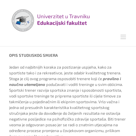
Skip
to
content
OPIS STUDIJSKOG SMJERA
Jedan od najbitnijih koraka za postizanje uspjeha, kako za
sportiste tako i za rekreativce, jeste odabir kvalitetnog trenera.
Stoga je cilj ovog programa osposobiti trenere koji će
pravilno i
naučno
utemeljeno
podučavati i voditi treninge u svim oblicima.
Sportski trener razvija sportska znanja i sposobnosti sportista,
vodi sportske treninge te priprema sportiste ili cijele timove za
takmičenja u pojedinačnim ili ekipnim sportovima. Vrlo važna i
jedna od presudnih karakteristika kvalitetnog sportskog
stručnjaka jeste da dovođenje do željenih rezultata ne ostavlja
negativne posljedice na psihofizičko zdravlje sportaša. Biti trener
veoma je odgovoran posao jer se radi o znatnim utjecajima na
određene procese promjena u čovjekovom organizmu, prilikom