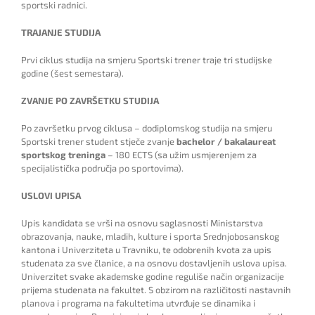
sportski radnici.
TRAJANJE STUDIJA
Prvi ciklus studija na smjeru Sportski trener traje tri studijske
godine (šest semestara).
ZVANJE PO ZAVRŠETKU STUDIJA
Po završetku prvog ciklusa – dodiplomskog studija na smjeru
Sportski trener student stječe zvanje
bachelor / bakalaureat
sportskog treninga
– 180 ECTS (sa užim usmjerenjem za
specijalistička područja po sportovima).
USLOVI UPISA
Upis kandidata se vrši na osnovu saglasnosti Ministarstva
obrazovanja, nauke, mladih, kulture i sporta Srednjobosanskog
kantona i Univerziteta u Travniku, te odobrenih kvota za upis
studenata za sve članice, a na osnovu dostavljenih uslova upisa.
Univerzitet svake akademske godine reguliše način organizacije
prijema studenata na fakultet. S obzirom na različitosti nastavnih
planova i programa na fakultetima utvrđuje se dinamika i