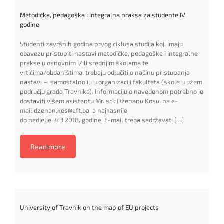
Metodička, pedagoška i integralna praksa za studente IV
godine
Studenti završnih godina prvog ciklusa studija koji imaju
obavezu pristupiti nastavi metodičke, pedagoške i integralne
prakse u osnovnim i/ili srednjim školama te
vrtićima/obdaništima, trebaju odlučiti o načinu pristupanja
nastavi – samostalno ili u organizaciji fakulteta (škole u užem
području grada Travnika). Informaciju o navedenom potrebno je
dostaviti višem asistentu Mr. sci. Dženanu Kosu, na e-
mail dzenan.kos@eft.ba, a najkasnije
do nedjelje, 4.3.2018. godine. E-mail treba sadržavati […]
Read more
University of Travnik on the map of EU projects