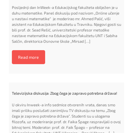
Posljednji dan InWeek-a Edukacijskog fakulteta obilježen je u
duhu matematike. Panel diskusiju pod nazivom „Online učenje
u nastavi matematike“ je moderirao mr. Ahmed Palić, viši
asistent na Edukacijskom fakultetu u Travniku. Njegovi gosti su
bili prof. dr. Sead Rešić, univerzitetski profesor metodike
nastave matematike na Edukacijskom fakultetu UNT i Sabiha
Salčin, direktorica Osnovne škole „Mirsad […]
Read more
Televizijska diskusija: Zbog čega je zapravo potrebna država!
U okviru Inweek-a info sedmice otvorenih vrata, danas smo
imali priliku poslušati zanimljivu TV diskusiju na temu „Zbog
čega je zapravo potrebna država“. Studenti su u ulogama
filozofa, uz moderiranje prof. dr. Faika Špage raspravljali o ovoj
bitnoj temi. Moderator: prof. dr. Faik Špago – profesor na