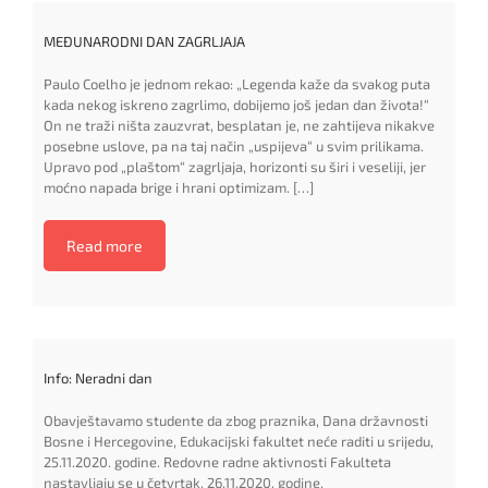
MEĐUNARODNI DAN ZAGRLJAJA
Paulo Coelho je jednom rekao: „Legenda kaže da svakog puta
kada nekog iskreno zagrlimo, dobijemo još jedan dan života!“
On ne traži ništa zauzvrat, besplatan je, ne zahtijeva nikakve
posebne uslove, pa na taj način „uspijeva“ u svim prilikama.
Upravo pod „plaštom“ zagrljaja, horizonti su širi i veseliji, jer
moćno napada brige i hrani optimizam. […]
Read more
Info: Neradni dan
Obavještavamo studente da zbog praznika, Dana državnosti
Bosne i Hercegovine, Edukacijski fakultet neće raditi u srijedu,
25.11.2020. godine. Redovne radne aktivnosti Fakulteta
nastavljaju se u četvrtak, 26.11.2020. godine.