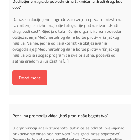
Dodijeljene nagrade pobjednicima takmičenja „Budi drug, budi
cool“
Danas su dodijeljene nagrade za osvojena prva tri mjesta na
takmičenju za izbor najbolje fotografije pod nazivom „Budi
drug, budi cool“. Riječ je o takmičenju organiziranom povodom
obilježavanja Međunarodnog dana borbe protiv vršnjačkog
nasilja. Naime, jedna od karakteristika obilježavanja
ovogodišnjeg Međunarodnog dana borbe protiv vršnjačkog
nasilja bio je i bogat program za sve prisutne, počevši od
šetnje gradom u ružičastim […]
Read more
Poziv na promociju videa „Naš grad, naše bogatstvo“
U organizaciji naših studenata, sutra će se održati premijerno
prikazivanje videa pod nazivom ”Naš grad, naše bogatstvo”.
Promocija će biti u multimedijalnoj sali Fakulteta za tehničke