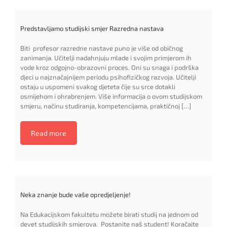
Predstavljamo studijski smjer Razredna nastava
Biti profesor razredne nastave puno je više od običnog
zanimanja. Učitelji nadahnjuju mlade i svojim primjerom ih
vode kroz odgojno-obrazovni proces. Oni su snaga i podrška
djeci u najznačajnijem periodu psihofizičkog razvoja. Učitelji
ostaju u uspomeni svakog djeteta čije su srce dotakli
osmijehom i ohrabrenjem. Više informacija o ovom studijskom
smjeru, načinu studiranja, kompetencijama, praktičnoj […]
Read more
Neka znanje bude vaše opredjeljenje!
Na Edukacijskom fakultetu možete birati studij na jednom od
devet studijskih smjerova. Postanite naš student! Koračajte