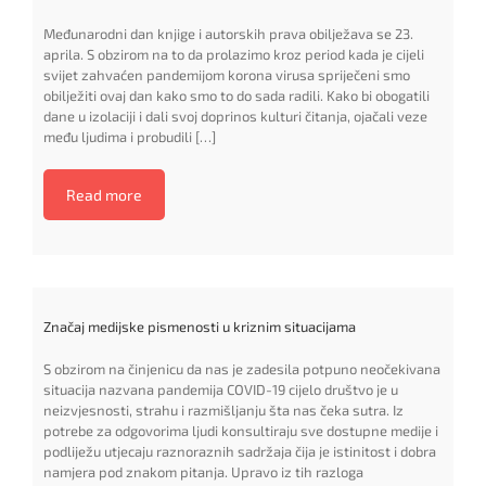
Međunarodni dan knjige i autorskih prava obilježava se 23.
aprila. S obzirom na to da prolazimo kroz period kada je cijeli
svijet zahvaćen pandemijom korona virusa spriječeni smo
obilježiti ovaj dan kako smo to do sada radili. Kako bi obogatili
dane u izolaciji i dali svoj doprinos kulturi čitanja, ojačali veze
među ljudima i probudili […]
Read more
Značaj medijske pismenosti u kriznim situacijama
S obzirom na činjenicu da nas je zadesila potpuno neočekivana
situacija nazvana pandemija COVID-19 cijelo društvo je u
neizvjesnosti, strahu i razmišljanju šta nas čeka sutra. Iz
potrebe za odgovorima ljudi konsultiraju sve dostupne medije i
podliježu utjecaju raznoraznih sadržaja čija je istinitost i dobra
namjera pod znakom pitanja. Upravo iz tih razloga