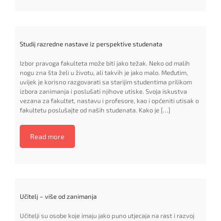
Studij razredne nastave iz perspektive studenata
Izbor pravoga fakulteta može biti jako težak. Neko od malih
nogu zna šta želi u životu, ali takvih je jako malo. Međutim,
uvijek je korisno razgovarati sa starijim studentima prilikom
izbora zanimanja i poslušati njihove utiske. Svoja iskustva
vezana za fakultet, nastavu i profesore, kao i općeniti utisak o
fakultetu poslušajte od naših studenata. Kako je […]
Read more
Učitelj – više od zanimanja
Učitelji su osobe koje imaju jako puno utjecaja na rast i razvoj