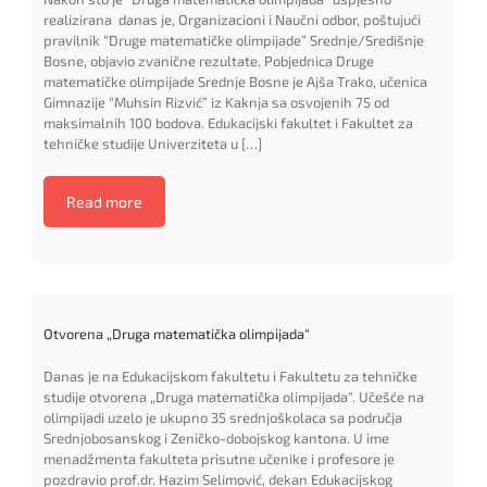
realizirana danas je, Organizacioni i Naučni odbor, poštujući
pravilnik “Druge matematičke olimpijade” Srednje/Središnje
Bosne, objavio zvanične rezultate. Pobjednica Druge
matematičke olimpijade Srednje Bosne je Ajša Trako, učenica
Gimnazije “Muhsin Rizvić” iz Kaknja sa osvojenih 75 od
maksimalnih 100 bodova. Edukacijski fakultet i Fakultet za
tehničke studije Univerziteta u […]
Read more
Otvorena „Druga matematička olimpijada“
Danas je na Edukacijskom fakultetu i Fakultetu za tehničke
studije otvorena „Druga matematička olimpijada“. Učešće na
olimpijadi uzelo je ukupno 35 srednjoškolaca sa područja
Srednjobosanskog i Zeničko-dobojskog kantona. U ime
menadžmenta fakulteta prisutne učenike i profesore je
pozdravio prof.dr. Hazim Selimović, dekan Edukacijskog