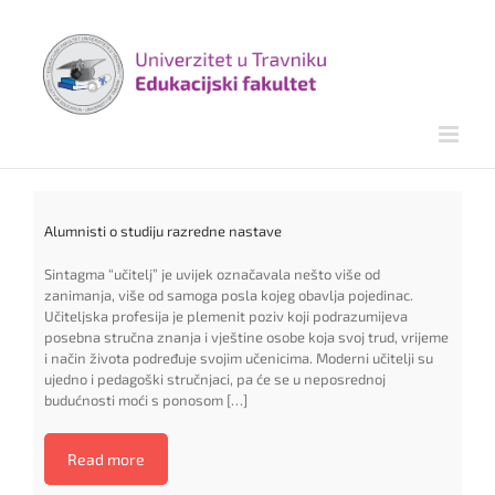
Skip
to
content
Alumnisti o studiju razredne nastave
Sintagma “učitelj” je uvijek označavala nešto više od
zanimanja, više od samoga posla kojeg obavlja pojedinac.
Učiteljska profesija je plemenit poziv koji podrazumijeva
posebna stručna znanja i vještine osobe koja svoj trud, vrijeme
i način života podređuje svojim učenicima. Moderni učitelji su
ujedno i pedagoški stručnjaci, pa će se u neposrednoj
budućnosti moći s ponosom […]
Read more