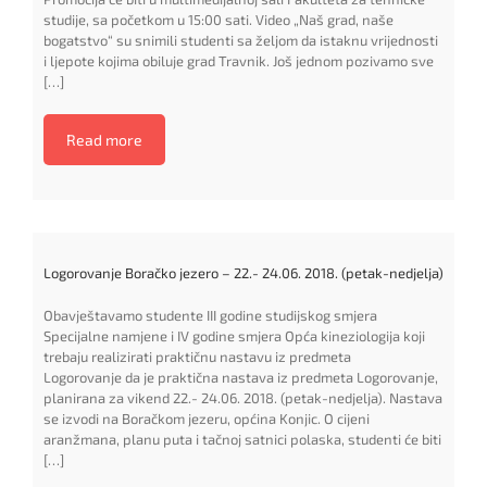
studije, sa početkom u 15:00 sati. Video „Naš grad, naše
bogatstvo“ su snimili studenti sa željom da istaknu vrijednosti
i ljepote kojima obiluje grad Travnik. Još jednom pozivamo sve
[…]
Read more
Logorovanje Boračko jezero – 22.- 24.06. 2018. (petak-nedjelja)
Obavještavamo studente III godine studijskog smjera
Specijalne namjene i IV godine smjera Opća kineziologija koji
trebaju realizirati praktičnu nastavu iz predmeta
Logorovanje da je praktična nastava iz predmeta Logorovanje,
planirana za vikend 22.- 24.06. 2018. (petak-nedjelja). Nastava
se izvodi na Boračkom jezeru, općina Konjic. O cijeni
aranžmana, planu puta i tačnoj satnici polaska, studenti će biti
[…]