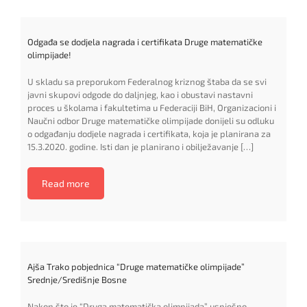
Odgađa se dodjela nagrada i certifikata Druge matematičke
olimpijade!
U skladu sa preporukom Federalnog kriznog štaba da se svi
javni skupovi odgode do daljnjeg, kao i obustavi nastavni
proces u školama i fakultetima u Federaciji BiH, Organizacioni i
Naučni odbor Druge matematičke olimpijade donijeli su odluku
o odgađanju dodjele nagrada i certifikata, koja je planirana za
15.3.2020. godine. Isti dan je planirano i obilježavanje […]
Read more
Ajša Trako pobjednica “Druge matematičke olimpijade”
Srednje/Središnje Bosne
Nakon što je “Druga matematička olimpijada” uspješno