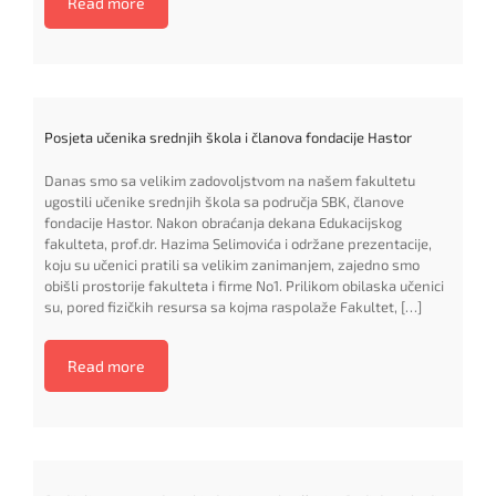
Read more
Posjeta učenika srednjih škola i članova fondacije Hastor
Danas smo sa velikim zadovoljstvom na našem fakultetu
ugostili učenike srednjih škola sa područja SBK, članove
fondacije Hastor. Nakon obraćanja dekana Edukacijskog
fakulteta, prof.dr. Hazima Selimovića i održane prezentacije,
koju su učenici pratili sa velikim zanimanjem, zajedno smo
obišli prostorije fakulteta i firme No1. Prilikom obilaska učenici
su, pored fizičkih resursa sa kojma raspolaže Fakultet, […]
Read more