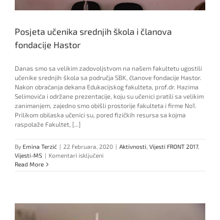
Posjeta učenika srednjih škola i članova
fondacije Hastor
Danas smo sa velikim zadovoljstvom na našem fakultetu ugostili
učenike srednjih škola sa područja SBK, članove fondacije Hastor.
Nakon obraćanja dekana Edukacijskog fakulteta, prof.dr. Hazima
Selimovića i održane prezentacije, koju su učenici pratili sa velikim
zanimanjem, zajedno smo obišli prostorije fakulteta i firme No1.
Prilikom obilaska učenici su, pored fizičkih resursa sa kojma
raspolaže Fakultet, [...]
By
Emina Terzić
|
22 Februara, 2020
|
Aktivnosti
,
Vijesti FRONT 2017
,
za
Vijesti-MS
|
Komentari isključeni
Posjeta
Read More
učenika
srednjih
škola
i
članova
fondacije