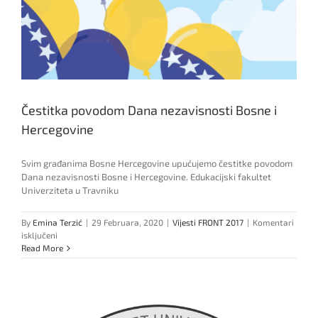
Čestitka povodom Dana nezavisnosti Bosne i
Hercegovine
Svim građanima Bosne Hercegovine upućujemo čestitke povodom
Dana nezavisnosti Bosne i Hercegovine. Edukacijski fakultet
Univerziteta u Travniku
By
Emina Terzić
|
29 Februara, 2020
|
Vijesti FRONT 2017
|
Komentari
za
isključeni
Čestitka
Read More
povodom
Dana
nezavisnosti
Bosne
i