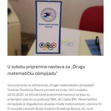
Hastor
U subotu pripremna nastava za „Drugu
matematičku olimpijadu“
Sve pripreme za održavanje „Druge matematičke olimpijade“
Srednje/Središnje Bosne privode se kraju. Već u subotu,
22.02.2020. će biti održana pripremna nastava za koju su
prijavljeni učenici sa područja SBK, ali i cijele BiH. Matematička
olimpijada je događaj koji okuplja mlade matematičare, učenike III i
IV razreda srednjih škola Srednje/Središnje Bosne, ali i svih