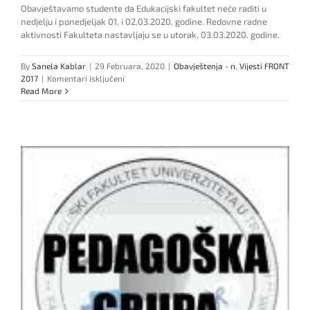
Obavještavamo studente da Edukacijski fakultet neće raditi u
nedjelju i ponedjeljak 01. i 02.03.2020. godine. Redovne radne
aktivnosti Fakulteta nastavljaju se u utorak, 03.03.2020. godine.
By
Sanela Kablar
|
29 Februara, 2020
|
Obavještenja - n
,
Vijesti FRONT
za
2017
|
Komentari isključeni
Info:
Read More
Neradni
dan