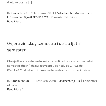
dijelova Bosne [...]
By
Emina Terzić
|
21 Februara, 2020
|
Aktuelnosti - Matematika i
za
informatika
,
Vijesti FRONT 2017
|
Komentari isključeni
U
Read More
subotu
pripremna
nastava
za
Ovjera zimskog semestra i upis u ljetni
„Drugu
matematičku
semester
olimpijadu“
Obavještavamo studente koji su stekli uslov za upis u naredni
semestar (ljetni) da su obavezni u periodu od 24.02. do
06.03.2020. dostaviti indexe u studentsku službu radi ovjere.
By
Sanela Kablar
|
14 Februara, 2020
|
Obavještenja - n
|
Komentari
za
isključeni
Ovjera
Read More
zimskog
semestra
i
upis