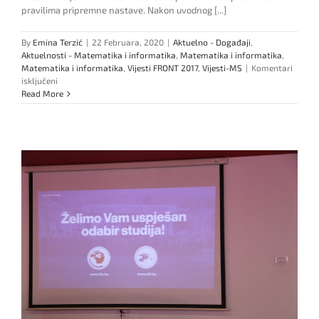
pravilima pripremne nastave. Nakon uvodnog [...]
By
Emina Terzić
|
22 Februara, 2020
|
Aktuelno - Događaji
,
Aktuelnosti - Matematika i informatika
,
Matematika i informatika
,
Matematika i informatika
,
Vijesti FRONT 2017
,
Vijesti-MS
|
Komentari
za
isključeni
Održana
Read More
pripremna
nastava
za
“Drugu
matematičku
olimpijadu”