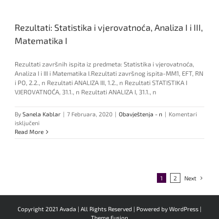
Rezultati: Statistika i vjerovatnoća, Analiza I i III,
Matematika I
Rezultati završnih ispita iz predmeta: Statistika i vjerovatnoća,
Analiza I i III i Matematika I.Rezultati završnog ispita-MM1, EFT, RN
i PO, 2.2., n Rezultati ANALIZA III, 1.2., n Rezultati STATISTIKA I
VJEROVATNOĆA, 31.1., n Rezultati ANALIZA I, 31.1., n
By
Sanela Kablar
|
7 Februara, 2020
|
Obavještenja - n
|
Komentari
za
isključeni
Rezultati:
Read More
Statistika
i
vjerovatnoća,
Analiza
I
1
2
Next
i
III,
Matematika
Copyright 2021 Avada | All Rights Reserved | Powered by
WordPress
|
I
Theme Fusion