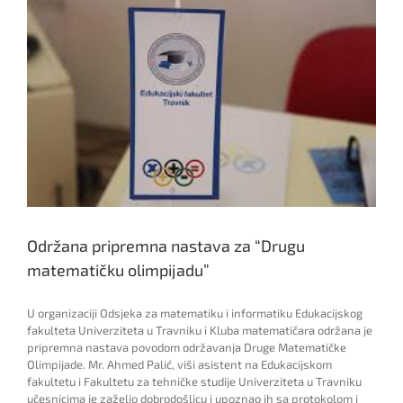
Održana pripremna nastava za “Drugu
matematičku olimpijadu”
U organizaciji Odsjeka za matematiku i informatiku Edukacijskog
fakulteta Univerziteta u Travniku i Kluba matematičara održana je
pripremna nastava povodom održavanja Druge Matematičke
Olimpijade. Mr. Ahmed Palić, viši asistent na Edukacijskom
fakultetu i Fakultetu za tehničke studije Univerziteta u Travniku
učesnicima je zaželio dobrodošlicu i upoznao ih sa protokolom i