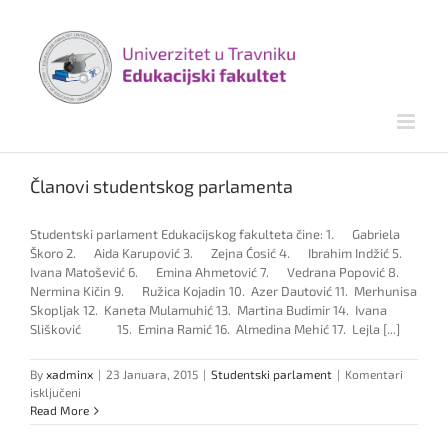
Skip
to
content
Članovi studentskog parlamenta
Studentski parlament Edukacijskog fakulteta čine: 1. Gabriela
Škoro 2. Aida Karupović 3. Zejna Ćosić 4. Ibrahim Indžić 5.
Ivana Matošević 6. Emina Ahmetović 7. Vedrana Popović 8.
Nermina Kičin 9. Ružica Kojadin 10. Azer Dautović 11. Merhunisa
Skopljak 12. Kaneta Mulamuhić 13. Martina Budimir 14. Ivana
Slišković 15. Emina Ramić 16. Almedina Mehić 17. Lejla [...]
By
xadminx
|
23 Januara, 2015
|
Studentski parlament
|
Komentari
za
isključeni
Članovi
Read More
studentskog
parlamenta