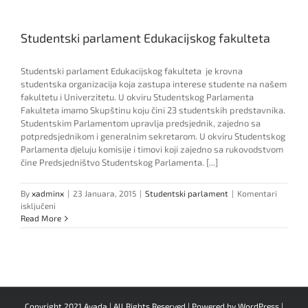
Studentski parlament Edukacijskog fakulteta
Studentski parlament Edukacijskog fakulteta je krovna
studentska organizacija koja zastupa interese studente na našem
fakultetu i Univerzitetu. U okviru Studentskog Parlamenta
Fakulteta imamo Skupštinu koju čini 23 studentskih predstavnika.
Studentskim Parlamentom upravlja predsjednik, zajedno sa
potpredsjednikom i generalnim sekretarom. U okviru Studentskog
Parlamenta djeluju komisije i timovi koji zajedno sa rukovodstvom
čine Predsjedništvo Studentskog Parlamenta. [...]
By
xadminx
|
23 Januara, 2015
|
Studentski parlament
|
Komentari
za
isključeni
Studentski
Read More
parlament
Edukacijskog
fakulteta
Copyright 2021 Avada | All Rights Reserved | Powered by
WordPress
|