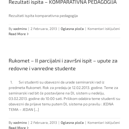
Rezultati ispita – KOMPARATIVNA PEDAGOGIJA
i
razlike
iz
Rezultati ispita komparativna pedagogija
Lingvistike
I
i
za
By
xadminx
|
2 Februara, 2013
|
Oglasna ploča
|
Komentari isključeni
Lingvistike
Rezul
Read More
teksta
ispita
–
KOMP
PEDA
Rukomet – II parcijalni i završni ispit – upute za
redovne i vanredne studente
1. Svi studenti su obavezni da urade seminarski rad iz
predmeta Rukomet. Rok za predaju je 12.02.2013. godine. Teme za
seminarski rad bit će postavljene na DL sistem u nedelju,
03.02.2013. godine do 10:00 sati. Prilikom odabira teme studenti su
obavezni da prijave temu putem DL sistema po pravilu : JEDNA
TEMA – JEDAN [...]
za
By
xadminx
|
2 Februara, 2013
|
Oglasna ploča
|
Komentari isključeni
Ruko
Read More