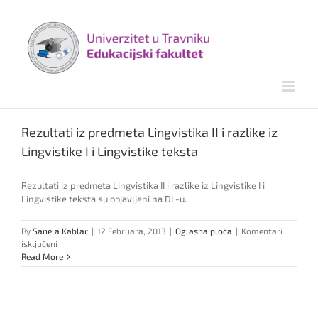
Skip
to
content
Rezultati iz predmeta Lingvistika II i razlike iz
Lingvistike I i Lingvistike teksta
Rezultati iz predmeta Lingvistika II i razlike iz Lingvistike I i
Lingvistike teksta su objavljeni na DL-u.
By
Sanela Kablar
|
12 Februara, 2013
|
Oglasna ploča
|
Komentari
za
isključeni
Rezultati
Read More
iz
predmeta
Lingvistika
II