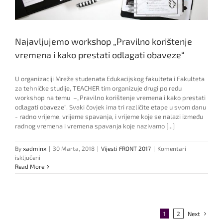
Najavljujemo workshop „Pravilno korištenje
vremena i kako prestati odlagati obaveze“
U organizaciji Mreže studenata Edukacijskog fakulteta i Fakulteta
za tehničke studije, TEACHER tim organizuje drugi po redu
workshop na temu –„Pravilno korištenje vremena i kako prestati
odlagati obaveze“. Svaki čovjek ima tri različite etape u svom danu
- radno vrijeme, vrijeme spavanja, i vrijeme koje se nalazi između
radnog vremena i vremena spavanja koje nazivamo [...]
By
xadminx
|
30 Marta, 2018
|
Vijesti FRONT 2017
|
Komentari
za
isključeni
Najavljujemo
Read More
workshop
„Pravilno
korištenje
vremena
i
1
2
Next
kako