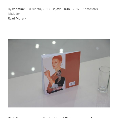
By
xadminx
|
31 Marta, 2018
|
Vijesti FRONT 2017
|
Komentari
za
isključeni
Drugi
Read More
trening
u
okviru
priprema
za
Maturantsku
paradu