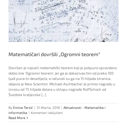
Matematičari dovršili „Ogromni teorem“
Dovršen je najveći matematički teorem koji je potpuno opravdano
dobio ime 'Ogromni teorem', jer ga je dokazivao tim od preko 100
ljudi puna tri desetljeća, a računali su ga na 15 hiljada stranica,
objavio je New Scientist. Michael Aschbacher je primio nagradu u
iznosu od 75 hiljada dolara u sklopu nagrade RolfSchock od
Švedske kraljevske [...]
By
Emina Terzić
|
31 Marta, 2018
|
Aktuelnosti - Matematika i
za
informatika
|
Komentari isključeni
Matematičari
Read More
dovršili