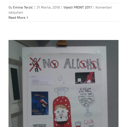
By
Emina Terzić
|
31 Marta, 2018
|
Vijesti FRONT 2017
|
Komentari
za
isključeni
Održana
Read More
prmocija
knjige
“Tajne
upravljanja
promjenama”