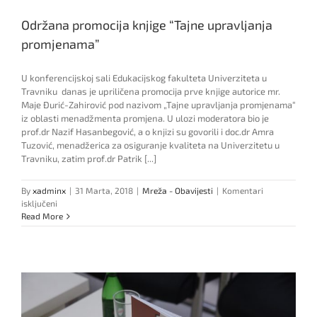
Održana promocija knjige “Tajne upravljanja
promjenama”
U konferencijskoj sali Edukacijskog fakulteta Univerziteta u
Travniku danas je upriličena promocija prve knjige autorice mr.
Maje Đurić-Zahirović pod nazivom „Tajne upravljanja promjenama“
iz oblasti menadžmenta promjena. U ulozi moderatora bio je
prof.dr Nazif Hasanbegović, a o knjizi su govorili i doc.dr Amra
Tuzović, menadžerica za osiguranje kvaliteta na Univerzitetu u
Travniku, zatim prof.dr Patrik [...]
By
xadminx
|
31 Marta, 2018
|
Mreža - Obavijesti
|
Komentari
za
isključeni
Održana
Read More
promocija
knjige
“Tajne
upravljanja
promjenama”