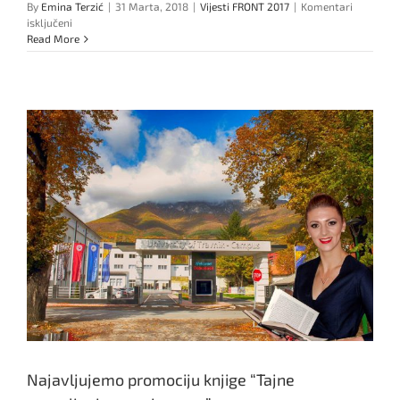
By
Emina Terzić
|
31 Marta, 2018
|
Vijesti FRONT 2017
|
Komentari
za
isključeni
Najavljujemo
Read More
novi
broj
newslettera
Mreže
Najavljujemo promociju knjige “Tajne