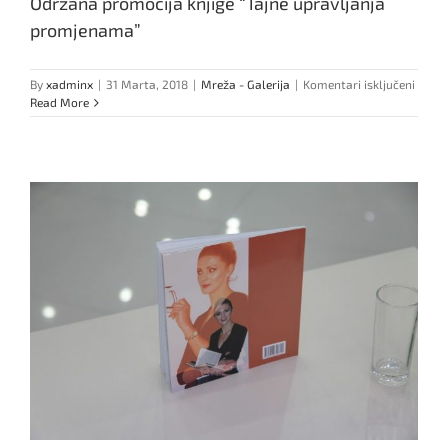
Održana promocija knjige “Tajne upravljanja
promjenama”
za
By
xadminx
|
31 Marta, 2018
|
Mreža - Galerija
|
Komentari isključeni
Održa
Read More
promo
knjige
“Tajne
uprav
prom