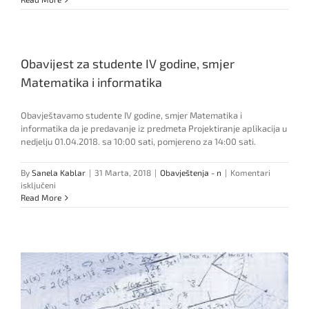
pripreme
za
obilježavanje
Svjetskog
Obavijest za studente IV godine, smjer
dana
borbe
Matematika i informatika
protiv
alkoholizma
Obavještavamo studente IV godine, smjer Matematika i
informatika da je predavanje iz predmeta Projektiranje aplikacija u
nedjelju 01.04.2018. sa 10:00 sati, pomjereno za 14:00 sati.
By
Sanela Kablar
|
31 Marta, 2018
|
Obavještenja - n
|
Komentari
za
isključeni
Obavijest
Read More
za
studente
IV
godine,
smjer
Matematika
i
informatika