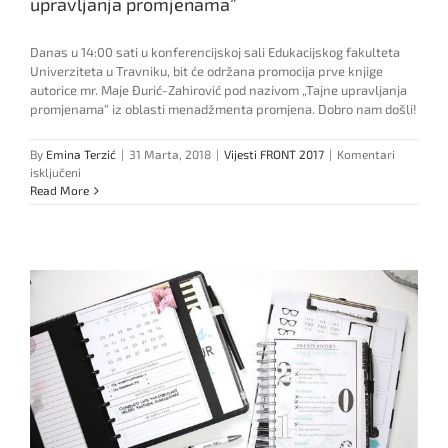
upravljanja promjenama”
Danas u 14:00 sati u konferencijskoj sali Edukacijskog fakulteta
Univerziteta u Travniku, bit će održana promocija prve knjige
autorice mr. Maje Đurić-Zahirović pod nazivom „Tajne upravljanja
promjenama“ iz oblasti menadžmenta promjena. Dobro nam došli!
By
Emina Terzić
|
31 Marta, 2018
|
Vijesti FRONT 2017
|
Komentari
za
isključeni
Najavljujemo
Read More
promociju
knjige
“Tajne
upravljanja
promjenama”