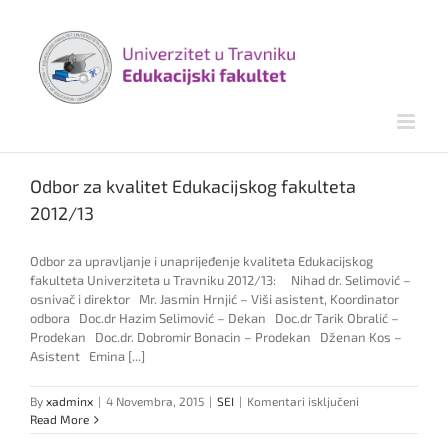
Skip
to
content
Odbor za kvalitet Edukacijskog fakulteta
2012/13
Odbor za upravljanje i unaprijeđenje kvaliteta Edukacijskog
fakulteta Univerziteta u Travniku 2012/13: Nihad dr. Selimović –
osnivač i direktor Mr. Jasmin Hrnjić – Viši asistent, Koordinator
odbora Doc.dr Hazim Selimović – Dekan Doc.dr Tarik Obralić –
Prodekan Doc.dr. Dobromir Bonacin – Prodekan Dženan Kos –
Asistent Emina [...]
za
By
xadminx
|
4 Novembra, 2015
|
SEI
|
Komentari isključeni
Odbor
Read More
za