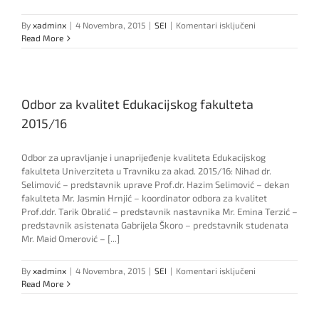
za
By
xadminx
|
4 Novembra, 2015
|
SEI
|
Komentari isključeni
Tim
Read More
Vanjskih
korisnika
Edukacijskog
fakulteta
Odbor za kvalitet Edukacijskog fakulteta
2015/16
2015/16
Odbor za upravljanje i unaprijeđenje kvaliteta Edukacijskog
fakulteta Univerziteta u Travniku za akad. 2015/16: Nihad dr.
Selimović – predstavnik uprave Prof.dr. Hazim Selimović – dekan
fakulteta Mr. Jasmin Hrnjić – koordinator odbora za kvalitet
Prof.ddr. Tarik Obralić – predstavnik nastavnika Mr. Emina Terzić –
predstavnik asistenata Gabrijela Škoro – predstavnik studenata
Mr. Maid Omerović – [...]
za
By
xadminx
|
4 Novembra, 2015
|
SEI
|
Komentari isključeni
Odbor
Read More
za
kvalitet