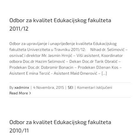
kvalitet
Edukacijskog
fakulteta
Odbor za kvalitet Edukacijskog fakulteta
2012/13
2011/12
Odbor za upravljanje i unaprijeđenje kvaliteta Edukacijskog
fakulteta Univerziteta u Travniku 2011/12: Nihad dr. Selimović –
osnivač i direktor Mr. Jasmin Hrnjić – Viši asistent, Koordinator
odbora Doc.dr Hazim Selimović – Dekan Doc.dr Tarik Obralić –
Prodekan Doc.dr. Dobromir Bonacin – Prodekan Dženan Kos –
Asistent E mina Terzić - Asistent Maid Omerović – [...]
za
By
xadminx
|
4 Novembra, 2015
|
SEI
|
Komentari isključeni
Odbor
Read More
za
kvalitet
Edukacijskog
fakulteta
Odbor za kvalitet Edukacijskog fakulteta
2011/12
2010/11