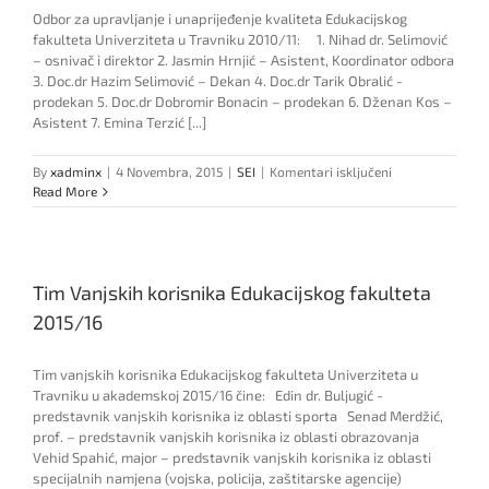
Odbor za upravljanje i unaprijeđenje kvaliteta Edukacijskog
fakulteta Univerziteta u Travniku 2010/11: 1. Nihad dr. Selimović
– osnivač i direktor 2. Jasmin Hrnjić – Asistent, Koordinator odbora
3. Doc.dr Hazim Selimović – Dekan 4. Doc.dr Tarik Obralić -
prodekan 5. Doc.dr Dobromir Bonacin – prodekan 6. Dženan Kos –
Asistent 7. Emina Terzić [...]
za
By
xadminx
|
4 Novembra, 2015
|
SEI
|
Komentari isključeni
Odbor
Read More
za
kvalitet
Edukacijskog
fakulteta
Tim Vanjskih korisnika Edukacijskog fakulteta
2010/11
2015/16
Tim vanjskih korisnika Edukacijskog fakulteta Univerziteta u
Travniku u akademskoj 2015/16 čine: Edin dr. Buljugić -
predstavnik vanjskih korisnika iz oblasti sporta Senad Merdžić,
prof. – predstavnik vanjskih korisnika iz oblasti obrazovanja
Vehid Spahić, major – predstavnik vanjskih korisnika iz oblasti
specijalnih namjena (vojska, policija, zaštitarske agencije)