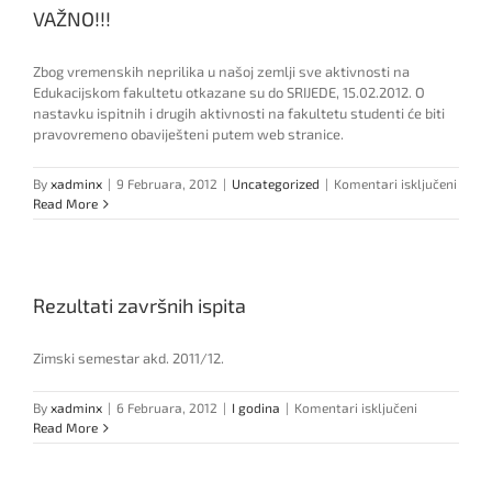
VAŽNO!!!
Zbog vremenskih neprilika u našoj zemlji sve aktivnosti na
Edukacijskom fakultetu otkazane su do SRIJEDE, 15.02.2012. O
nastavku ispitnih i drugih aktivnosti na fakultetu studenti će biti
pravovremeno obaviješteni putem web stranice.
za
By
xadminx
|
9 Februara, 2012
|
Uncategorized
|
Komentari isključeni
VAŽNO
Read More
Rezultati završnih ispita
Zimski semestar akd. 2011/12.
za
By
xadminx
|
6 Februara, 2012
|
I godina
|
Komentari isključeni
Rezultati
Read More
završnih
ispita