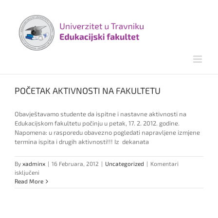
Skip
to
content
POČETAK AKTIVNOSTI NA FAKULTETU
Obavještavamo studente da ispitne i nastavne aktivnosti na
Edukacijskom fakultetu počinju u petak, 17. 2. 2012. godine.
Napomena: u rasporedu obavezno pogledati napravljene izmjene
termina ispita i drugih aktivnosti!!! Iz dekanata
By
xadminx
|
16 Februara, 2012
|
Uncategorized
|
Komentari
za
isključeni
POČETAK
Read More
AKTIVNOSTI
NA
FAKULTETU