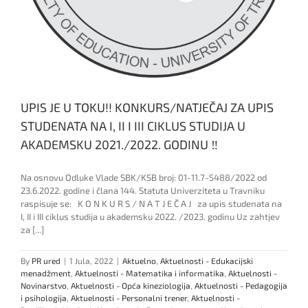
UPIS JE U TOKU!! KONKURS/NATJEČAJ ZA UPIS
STUDENATA NA I, II I III CIKLUS STUDIJA U
AKADEMSKU 2021./2022. GODINU ‼️
Na osnovu Odluke Vlade SBK/KSB broj: 01-11.7-5488/2022 od
23.6.2022. godine i člana 144. Statuta Univerziteta u Travniku
raspisuje se: K O N K U R S / N A T J E Č A J za upis studenata na
I, II i III ciklus studija u akademsku 2022. /2023. godinu Uz zahtjev
za [...]
By
PR ured
|
1 Jula, 2022
|
Aktuelno
,
Aktuelnosti - Edukacijski
menadžment
,
Aktuelnosti - Matematika i informatika
,
Aktuelnosti -
Novinarstvo
,
Aktuelnosti - Opća kineziologija
,
Aktuelnosti - Pedagogija
i psihologija
,
Aktuelnosti - Personalni trener
,
Aktuelnosti -