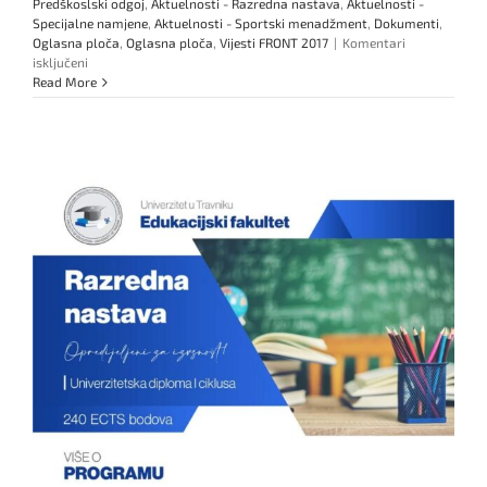
Predškoslski odgoj
,
Aktuelnosti - Razredna nastava
,
Aktuelnosti -
Specijalne namjene
,
Aktuelnosti - Sportski menadžment
,
Dokumenti
,
Oglasna ploča
,
Oglasna ploča
,
Vijesti FRONT 2017
|
Komentari
za
isključeni
UPIS
Read More
JE
U
TOKU!!
KONKURS/NATJEČAJ
ZA
UPIS
STUDENATA
NA
I,
II
I
III
CIKLUS
STUDIJA
U
AKADEMSKU
2021./2022.
GODINU
‼️