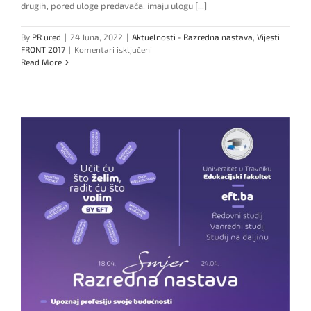
drugih, pored uloge predavača, imaju ulogu [...]
By
PR ured
|
24 Juna, 2022
|
Aktuelnosti - Razredna nastava
,
Vijesti
za
FRONT 2017
|
Komentari isključeni
Biti
Read More
učitelj
puno
je
više
od
običnog
zanimanja.