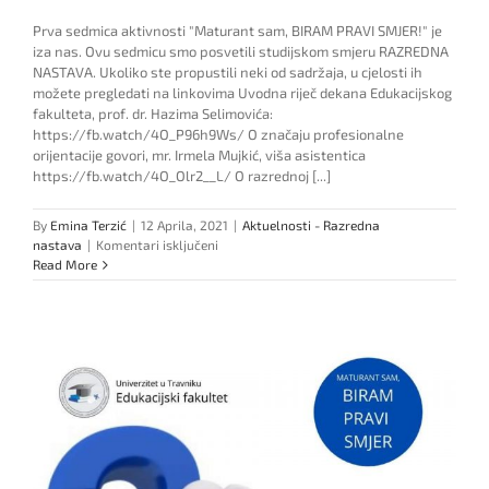
Prva sedmica aktivnosti "Maturant sam, BIRAM PRAVI SMJER!" je
iza nas. Ovu sedmicu smo posvetili studijskom smjeru RAZREDNA
NASTAVA. Ukoliko ste propustili neki od sadržaja, u cjelosti ih
možete pregledati na linkovima Uvodna riječ dekana Edukacijskog
fakulteta, prof. dr. Hazima Selimovića:
https://fb.watch/4O_P96h9Ws/ O značaju profesionalne
orijentacije govori, mr. Irmela Mujkić, viša asistentica
https://fb.watch/4O_Olr2__L/ O razrednoj [...]
By
Emina Terzić
|
12 Aprila, 2021
|
Aktuelnosti - Razredna
za
nastava
|
Komentari isključeni
Pregled
Read More
sedmice
razredne
nastave