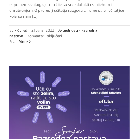
uspomeni svakog djeteta čije su srce dotakli osmijehom i
ohrabrenjem. O profesiji učitelja razgovarali smo sa tri učiteljice
koje su nam [...]
By
PR ured
|
21 Juna, 2022
|
Aktuelnosti - Razredna
za
nastava
|
Komentari isključeni
Profesori
Read More
razredne
nastave
–
budućim
profesorima
razredne
nastave!