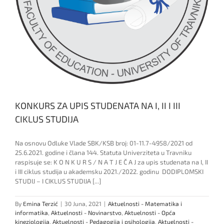
KONKURS ZA UPIS STUDENATA NA I, II I III
CIKLUS STUDIJA
Na osnovu Odluke Vlade SBK/KSB broj: 01-11.7-4958/2021 od
25.6.2021. godine i člana 144. Statuta Univerziteta u Travniku
raspisuje se: K O N K U R S / N A T J E Č A J za upis studenata na I, II
i III ciklus studija u akademsku 2021./2022. godinu DODIPLOMSKI
STUDIJ – I CIKLUS STUDIJA [...]
By
Emina Terzić
|
30 Juna, 2021
|
Aktuelnosti - Matematika i
informatika
,
Aktuelnosti - Novinarstvo
,
Aktuelnosti - Opća
kineziologija
,
Aktuelnosti - Pedagogija i psihologija
,
Aktuelnosti -