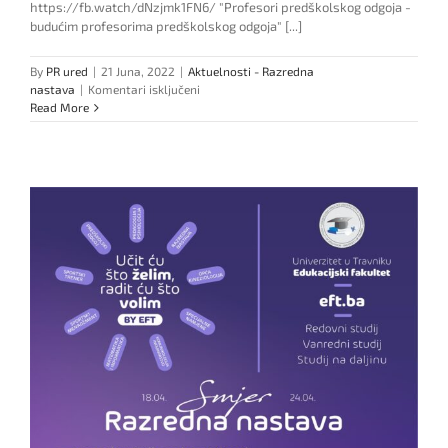
https://fb.watch/dNzjmk1FN6/ "Profesori predškolskog odgoja -
budućim profesorima predškolskog odgoja" [...]
By
PR ured
|
21 Juna, 2022
|
Aktuelnosti - Razredna
za
nastava
|
Komentari isključeni
Sedmica
Read More
smjera
Razredna
nastava