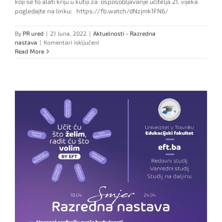
koji se to alati kriju u kutiji za osposobljavanje učitelja 21. vijeka
pogledajte na linku: https://fb.watch/dNzjmk1FN6/
By
PR ured
|
21 Juna, 2022
|
Aktuelnosti - Razredna
za
nastava
|
Komentari isključeni
Kutija
Read More
alata
za
osposobljavanje
učitelja
21.
stoljeća!!