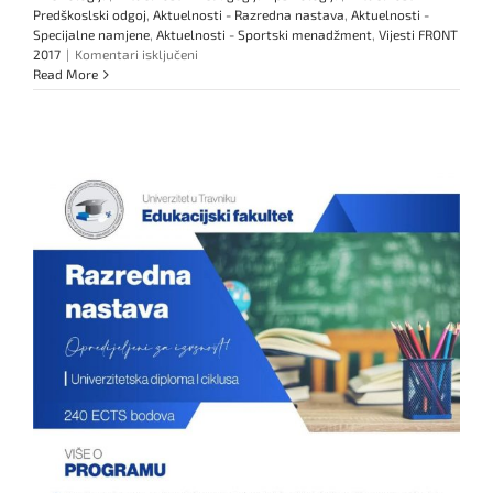
Predškoslski odgoj
,
Aktuelnosti - Razredna nastava
,
Aktuelnosti -
Specijalne namjene
,
Aktuelnosti - Sportski menadžment
,
Vijesti FRONT
za
2017
|
Komentari isključeni
KONKURS
Read More
ZA
UPIS
STUDENATA
NA
I,
II
I
III
CIKLUS
STUDIJA
i