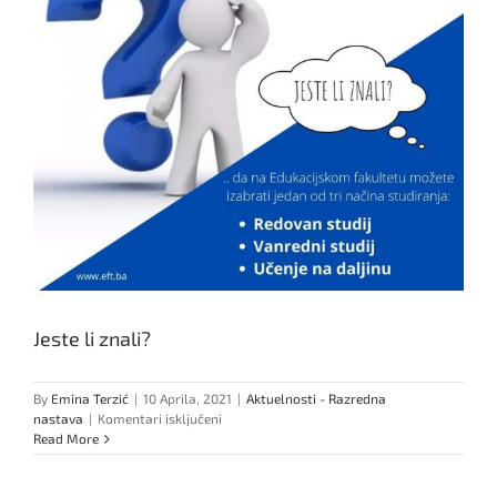
Jeste li znali?
By
Emina Terzić
|
10 Aprila, 2021
|
Aktuelnosti - Razredna
za
nastava
|
Komentari isključeni
Jeste
Read More
li
znali?