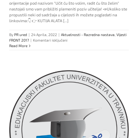
orijentacije pod nazivom "Učit ću što volim, radit ću što želim"
nastojali smo vam približiti plemeniti poziv učitelja! 📣Ukoliko ste
propustili neki od sadržaja u cijelosti ih možete pogledati na
linkovima:👇 👉 KUTIJA ALATA [...]
By
PR ured
|
24 Aprila, 2022
|
Aktuelnosti - Razredna nastava
,
Vijesti
za
FRONT 2017
|
Komentari isključeni
Sedmica
Read More
posvećena
studijskom
smjeru
Razredna
nastava