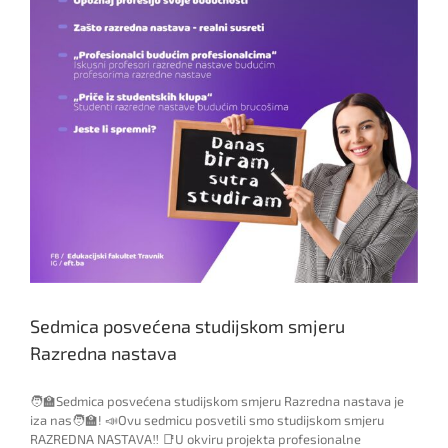
Sedmica posvećena studijskom smjeru
Razredna nastava
🧑‍🏫Sedmica posvećena studijskom smjeru Razredna nastava je
iza nas🧑‍🏫! 📣Ovu sedmicu posvetili smo studijskom smjeru
RAZREDNA NASTAVA‼️ 📑U okviru projekta profesionalne