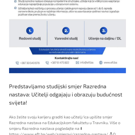
Predstavljamo studijski smjer Razredna
nastava: Učitelji odgajaju i obrazuju budućnost
svijeta!
Ako želite svoju karijeru graditi kao učitelj/ica upišite smjer
Razredna nastava na Edukacijskom fakultetu u Travniku. Više o
smjeru Razredna nastava pogledajte na ⬇️
https://www.eft.ba/web/smjerovi/razredna-nastava/ 🔝O