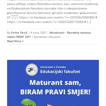
poslu učitelja, smjeru Razredna nastava, kao i uslovima studiranja
na Edukacijskom fakultetu saznajte više u videoporukama
✔️profesorice Zehrine Selimović, ✔️naših studenata i ✔️alumnista
EF 👇👇👇 https://m.facebook.com/watch/?v=225109429361983 ⬇️
https://m.facebook.com/watch/?v=133053328779288 ⬇️ [...]
By
Emina Terzić
|
8 Juna, 2021
|
Aktuelnosti - Razredna nastava
,
za
Vijesti FRONT 2017
|
Komentari isključeni
Predstavljamo
Read More
studijski
smjer
Razredna
nastava:
Učitelji
odgajaju
i
obrazuju
budućnost
svijeta!