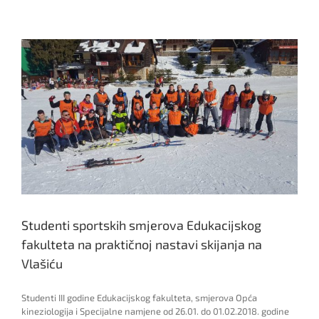
Skijanje
II
dan
27.01.2018.
godine
Studenti sportskih smjerova Edukacijskog
fakulteta na praktičnoj nastavi skijanja na
Vlašiću
Studenti III godine Edukacijskog fakulteta, smjerova Opća
kineziologija i Specijalne namjene od 26.01. do 01.02.2018. godine