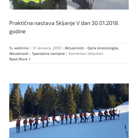
Praktična nastava Skijanje V dan 30.01.2018.
godine
By
xadminx
|
31 Januara, 2018
|
Aktuelnosti - Opća kineziologija
,
za
Aktuelnosti - Specijalne namjene
|
Komentari isključeni
Praktična
Read More
nastava
Skijanje
V
dan
30.01.2018.
godine