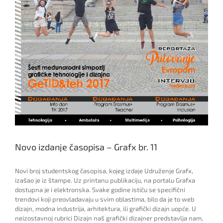
Novo izdanje časopisa – Grafx br. 11
Novi broj studentskog časopisa, kojeg izdaje Udruženje Grafx,
izašao je iz štampe. Uz printanu publikaciju, na portalu Grafxa
dostupna je i elektronska. Svake godine ističu se specifični
trendovi koji preovladavaju u svim oblastima, bilo da je to web
dizajn, modna industrija, arhitektura, ili grafički dizajn uopće. U
neizostavnoj rubrici Dizajn naš grafički dizajner predstavlja nam,