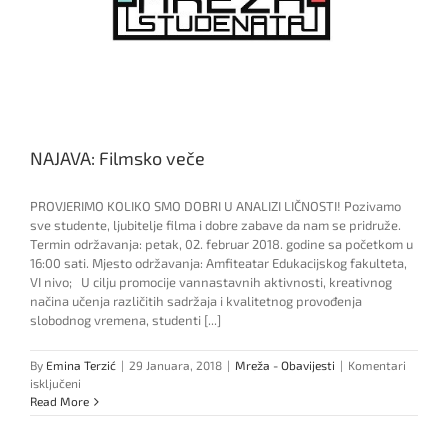
NAJAVA: Filmsko veče
PROVJERIMO KOLIKO SMO DOBRI U ANALIZI LIČNOSTI! Pozivamo
sve studente, ljubitelje filma i dobre zabave da nam se pridruže.
Termin održavanja: petak, 02. februar 2018. godine sa početkom u
16:00 sati. Mjesto održavanja: Amfiteatar Edukacijskog fakulteta,
VI nivo; U cilju promocije vannastavnih aktivnosti, kreativnog
načina učenja različitih sadržaja i kvalitetnog provođenja
slobodnog vremena, studenti [...]
By
Emina Terzić
|
29 Januara, 2018
|
Mreža - Obavijesti
|
Komentari
za
isključeni
NAJAVA:
Read More
Filmsko
veče