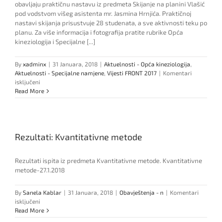
obavljaju praktičnu nastavu iz predmeta Skijanje na planini Vlašić
pod vodstvom višeg asistenta mr. Jasmina Hrnjića. Praktičnoj
nastavi skijanja prisustvuje 28 studenata, a sve aktivnosti teku po
planu. Za više informacija i fotografija pratite rubrike Opća
kineziologija i Specijalne [...]
By
xadminx
|
31 Januara, 2018
|
Aktuelnosti - Opća kineziologija
,
Aktuelnosti - Specijalne namjene
,
Vijesti FRONT 2017
|
Komentari
za
isključeni
Studenti
Read More
sportskih
smjerova
Edukacijskog
fakulteta
Rezultati: Kvantitativne metode
na
praktičnoj
nastavi
Rezultati ispita iz predmeta Kvantitativne metode. Kvantitativne
skijanja
metode-27.1.2018
na
Vlašiću
By
Sanela Kablar
|
31 Januara, 2018
|
Obavještenja - n
|
Komentari
za
isključeni
Rezultati:
Read More
Kvantitativne