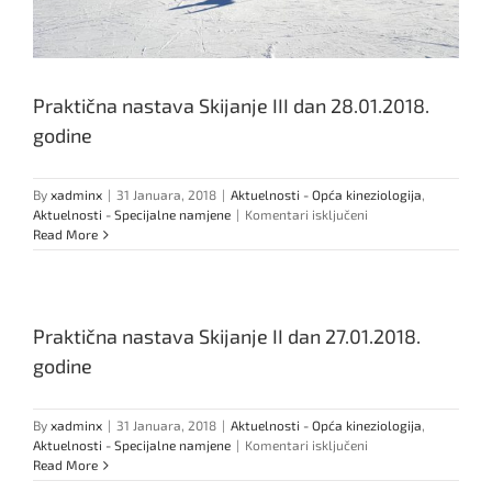
Praktična nastava Skijanje III dan 28.01.2018.
godine
By
xadminx
|
31 Januara, 2018
|
Aktuelnosti - Opća kineziologija
,
za
Aktuelnosti - Specijalne namjene
|
Komentari isključeni
Praktična
Read More
nastava
Skijanje
III
dan
Praktična nastava Skijanje II dan 27.01.2018.
28.01.2018.
godine
godine
By
xadminx
|
31 Januara, 2018
|
Aktuelnosti - Opća kineziologija
,
za
Aktuelnosti - Specijalne namjene
|
Komentari isključeni
Praktična
Read More
nastava