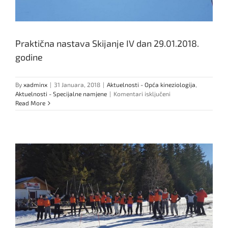
Praktična nastava Skijanje IV dan 29.01.2018.
godine
By
xadminx
|
31 Januara, 2018
|
Aktuelnosti - Opća kineziologija
,
za
Aktuelnosti - Specijalne namjene
|
Komentari isključeni
Praktična
Read More
nastava
Skijanje
IV
dan
29.01.2018.
godine