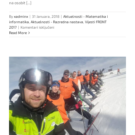
na osobit [...]
By
xadminx
|
31 Januara, 2018
|
Aktuelnosti - Matematika i
informatika
,
Aktuelnosti - Razredna nastava
,
Vijesti FRONT
za
2017
|
Komentari isključeni
Novo
Read More
izdanje
časopisa
–
Grafx
br.
11