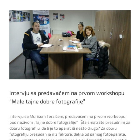
Intervju sa predavačem na prvom workshopu
“Male tajne dobre fotografije”
Intervju sa Murisom Terzićem, predavačem na prvom worksopu
pod nazivom „Tajne dobre fotografije“ Šta smatrate presudnim za
dobru fotografiju, da li je to aparat ili nešto drugo? Za dobru
fotografiju presudan je niz faktora, dakle od samog fotoaparata,
zatim, prostora odnosno pozadine u kojoj fotografišemo, svjetla,