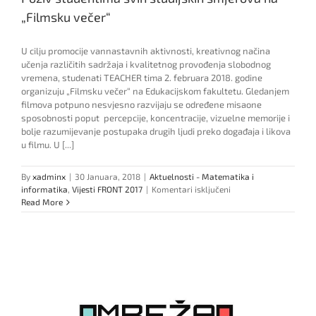
„Filmsku večer“
U cilju promocije vannastavnih aktivnosti, kreativnog načina
učenja različitih sadržaja i kvalitetnog provođenja slobodnog
vremena, studenati TEACHER tima 2. februara 2018. godine
organizuju „Filmsku večer“ na Edukacijskom fakultetu. Gledanjem
filmova potpuno nesvjesno razvijaju se određene misaone
sposobnosti poput percepcije, koncentracije, vizuelne memorije i
bolje razumijevanje postupaka drugih ljudi preko događaja i likova
u filmu. U [...]
By
xadminx
|
30 Januara, 2018
|
Aktuelnosti - Matematika i
za
informatika
,
Vijesti FRONT 2017
|
Komentari isključeni
Poziv
Read More
studentima
svih
studijskih
smjerova
na
„Filmsku
večer“