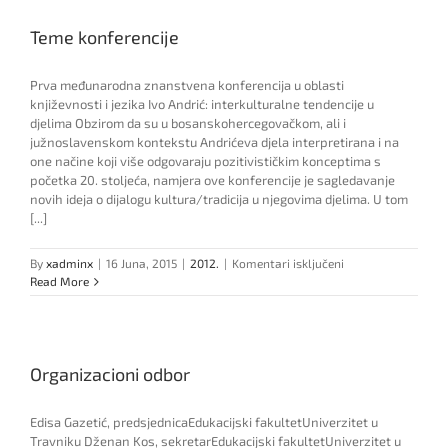
Teme konferencije
Prva međunarodna znanstvena konferencija u oblasti
književnosti i jezika Ivo Andrić: interkulturalne tendencije u
djelima Obzirom da su u bosanskohercegovačkom, ali i
južnoslavenskom kontekstu Andrićeva djela interpretirana i na
one načine koji više odgovaraju pozitivističkim konceptima s
početka 20. stoljeća, namjera ove konferencije je sagledavanje
novih ideja o dijalogu kultura/tradicija u njegovima djelima. U tom
[...]
za
By
xadminx
|
16 Juna, 2015
|
2012.
|
Komentari isključeni
Teme
Read More
konferencije
Organizacioni odbor
Edisa Gazetić, predsjednicaEdukacijski fakultetUniverzitet u
Travniku Dženan Kos, sekretarEdukacijski fakultetUniverzitet u