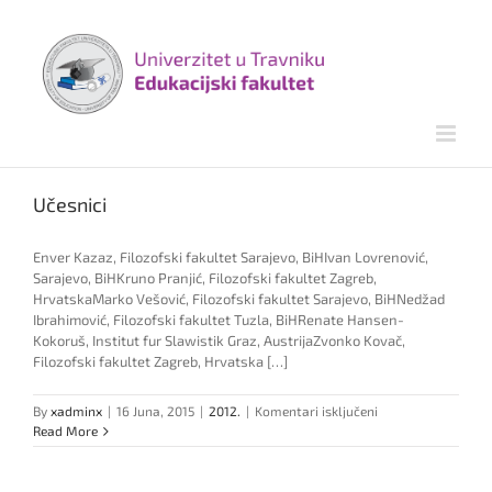
Skip
to
content
Učesnici
Enver Kazaz, Filozofski fakultet Sarajevo, BiHIvan Lovrenović,
Sarajevo, BiHKruno Pranjić, Filozofski fakultet Zagreb,
HrvatskaMarko Vešović, Filozofski fakultet Sarajevo, BiHNedžad
Ibrahimović, Filozofski fakultet Tuzla, BiHRenate Hansen-
Kokoruš, Institut fur Slawistik Graz, AustrijaZvonko Kovač,
Filozofski fakultet Zagreb, Hrvatska […]
za
By
xadminx
|
16 Juna, 2015
|
2012.
|
Komentari isključeni
Učesnici
Read More