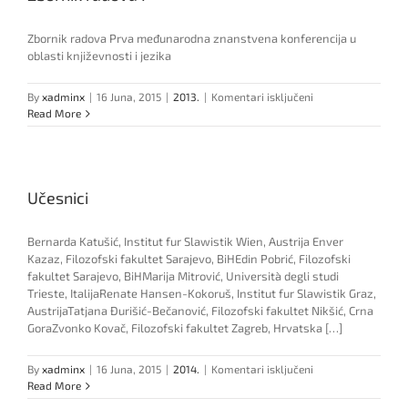
Zbornik radova Prva međunarodna znanstvena konferencija u
oblasti književnosti i jezika
za
By
xadminx
|
16 Juna, 2015
|
2013.
|
Komentari isključeni
Zbornik
Read More
radova
I
Učesnici
Bernarda Katušić, Institut fur Slawistik Wien, Austrija Enver
Kazaz, Filozofski fakultet Sarajevo, BiHEdin Pobrić, Filozofski
fakultet Sarajevo, BiHMarija Mitrović, Università degli studi
Trieste, ItalijaRenate Hansen-Kokoruš, Institut fur Slawistik Graz,
AustrijaTatjana Đurišić-Bečanović, Filozofski fakultet Nikšić, Crna
GoraZvonko Kovač, Filozofski fakultet Zagreb, Hrvatska […]
za
By
xadminx
|
16 Juna, 2015
|
2014.
|
Komentari isključeni
Učesnici
Read More