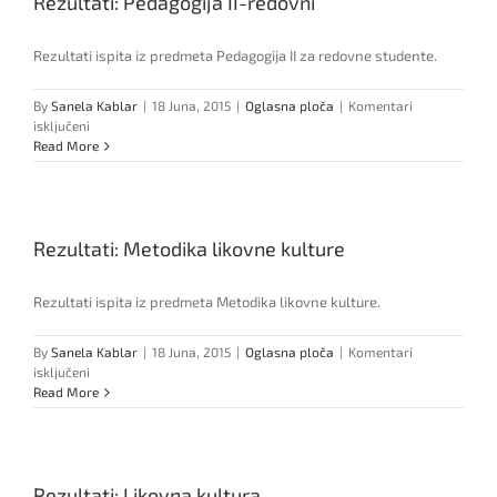
Rezultati: Pedagogija II-redovni
Rezultati ispita iz predmeta Pedagogija II za redovne studente.
By
Sanela Kablar
|
18 Juna, 2015
|
Oglasna ploča
|
Komentari
za
isključeni
Rezultati:
Read More
Pedagogija
II-
redovni
Rezultati: Metodika likovne kulture
Rezultati ispita iz predmeta Metodika likovne kulture.
By
Sanela Kablar
|
18 Juna, 2015
|
Oglasna ploča
|
Komentari
za
isključeni
Rezultati:
Read More
Metodika
likovne
kulture
Rezultati: Likovna kultura