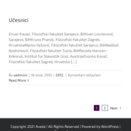
Učesnici
Enver Kazaz, Filozofski fakultet Sarajevo, BiHIvan Lovrenović,
Sarajevo, BiHKruno Pranjić, Filozofski fakultet Zagreb,
HrvatskaMarko Vešović, Filozofski fakultet Sarajevo, BiHNedžad
Ibrahimović, Filozofski fakultet Tuzla, BiHRenate Hansen-
Kokoruš, Institut fur Slawistik Graz, AustrijaZvonko Kovač,
Filozofski fakultet Zagreb, Hrvatska […]
za
By
xadminx
|
16 Juna, 2015
|
2012.
|
Komentari isključeni
Učesnici
Read More
1
2
Next
Copyright 2021 Avada | All Rights Reserved | Powered by
WordPress
|