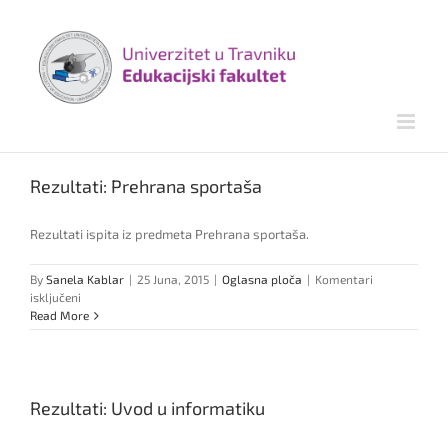
Skip
to
content
Rezultati: Prehrana sportaša
Rezultati ispita iz predmeta Prehrana sportaša.
By
Sanela Kablar
|
25 Juna, 2015
|
Oglasna ploča
|
Komentari
za
isključeni
Rezultati:
Read More
Prehrana
sportaša
Rezultati: Uvod u informatiku