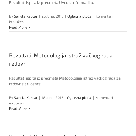
Rezultati ispita iz predmeta Uvod u informatiku.
By
Sanela Kablar
|
25 Juna, 2015
|
Oglasna ploča
|
Komentari
za
isključeni
Rezultati:
Read More
Uvod
u
informatiku
Rezultati: Metodologija istraživačkog rada-
redovni
Rezultati ispita iz predmeta Metodologija istraživačkog rada za
redovne studente.
By
Sanela Kablar
|
18 Juna, 2015
|
Oglasna ploča
|
Komentari
za
isključeni
Rezultati:
Read More
Metodologija
istraživačkog
rada-
redovni