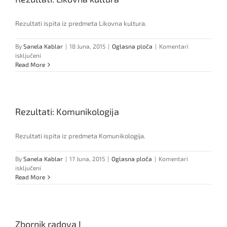
Rezultati ispita iz predmeta Likovna kultura.
By
Sanela Kablar
|
18 Juna, 2015
|
Oglasna ploča
|
Komentari
za
isključeni
Rezultati:
Read More
Likovna
kultura
Rezultati: Komunikologija
Rezultati ispita iz predmeta Komunikologija.
By
Sanela Kablar
|
17 Juna, 2015
|
Oglasna ploča
|
Komentari
za
isključeni
Rezultati:
Read More
Komunikologija
Zbornik radova I