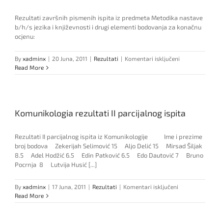
Rezultati završnih pismenih ispita iz predmeta Metodika nastave
b/h/s jezika i književnosti i drugi elementi bodovanja za konačnu
ocjenu:
za
By
xadminx
|
20 Juna, 2011
|
Rezultati
|
Komentari isključeni
Rezultati
Read More
završnih
pismenih
ispita
iz
Komunikologia rezultati II parcijalnog ispita
predmeta
Metodika
nastave
Rezultati II parcijalnog ispita iz Komunikologije Ime i prezime
b/h/s
broj bodova Zekerijah Selimović 15 Aljo Delić 15 Mirsad Šiljak
jezika
8.5 Adel Hodžić 6.5 Edin Patković 6.5 Edo Dautović 7 Bruno
i
Pocrnja 8 Lutvija Husić [...]
književnosti
za
By
xadminx
|
17 Juna, 2011
|
Rezultati
|
Komentari isključeni
Komunikologia
Read More
rezultati
II