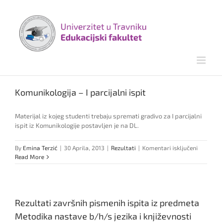
Skip
to
content
Komunikologija – I parcijalni ispit
Materijal iz kojeg studenti trebaju spremati gradivo za I parcijalni
ispit iz Komunikologije postavljen je na DL.
za
By
Emina Terzić
|
30 Aprila, 2013
|
Rezultati
|
Komentari isključeni
Komuniko
Read More
–
I
parcijaln
ispit
Rezultati završnih pismenih ispita iz predmeta
Metodika nastave b/h/s jezika i književnosti