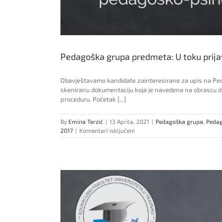
Pedagoška grupa predmeta: U toku prijav
Obavještavamo kandidate zainteresirane za upis na Pedag
skeniranu dokumentaciju koja je navedena na obrascu do
proceduru. Početak [...]
By
Emina Terzić
|
13 Aprila, 2021
|
Pedagoška grupa
,
Pedag
za
2017
|
Komentari isključeni
Pedagoška
grupa
predmeta:
U
toku
prijava
kandidata
za
upis
u