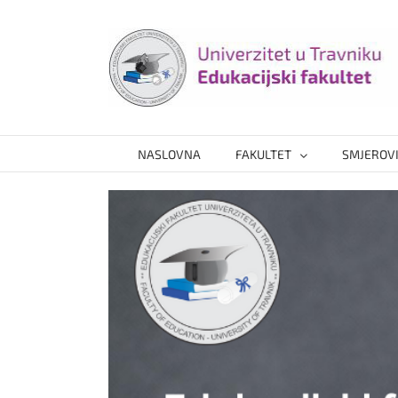
Skip
to
content
NASLOVNA
FAKULTET
SMJEROV