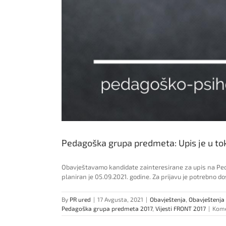
Pedagoška grupa predmeta: Upis je u to
Obavještavamo kandidate zainteresirane za upis na Peda
planiran je 05.09.2021. godine. Za prijavu je potrebno 
By
PR ured
|
17 Avgusta, 2021
|
Obavještenja
,
Obavještenja 
Pedagoška grupa predmeta 2017
,
Vijesti FRONT 2017
|
Kome