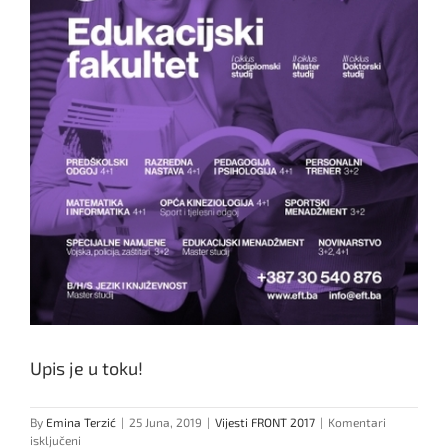
Upis je u toku!
By
Emina Terzić
|
25 Juna, 2019
|
Vijesti FRONT 2017
|
Komentari
za
isključeni