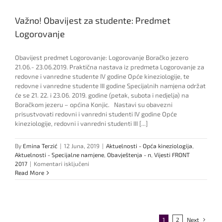
Važno! Obavijest za studente: Predmet
Logorovanje
Obavijest predmet Logorovanje: Logorovanje Boračko jezero
21.06.- 23.06.2019. Praktična nastava iz predmeta Logorovanje za
redovne i vanredne studente IV godine Opće kineziologije, te
redovne i vanredne studente III godine Specijalnih namjena održat
će se 21. 22. i 23.06. 2019. godine (petak, subota i nedjelja) na
Boračkom jezeru – općina Konjic. Nastavi su obavezni
prisustvovati redovni i vanredni studenti IV godine Opće
kineziologije, redovni i vanredni studenti III [...]
By
Emina Terzić
|
12 Juna, 2019
|
Aktuelnosti - Opća kineziologija
,
Aktuelnosti - Specijalne namjene
,
Obavještenja - n
,
Vijesti FRONT
za
2017
|
Komentari isključeni
Važno!
Read More
Obavijest
za
studente:
Predmet
Logorovanje
1
2
Next