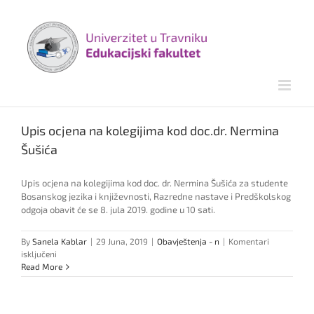
Skip
to
content
Upis ocjena na kolegijima kod doc.dr. Nermina
Šušića
Upis ocjena na kolegijima kod doc. dr. Nermina Šušića za studente
Bosanskog jezika i književnosti, Razredne nastave i Predškolskog
odgoja obavit će se 8. jula 2019. godine u 10 sati.
By
Sanela Kablar
|
29 Juna, 2019
|
Obavještenja - n
|
Komentari
za
isključeni
Upis
Read More
ocjena
na
kolegijima