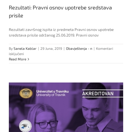
kod
Rezultati: Pravni osnov upotrebe sredstava
doc.dr.
Nermina
prisile
Šušića
Rezultati završnog ispita iz predmeta Pravni osnov upotrebe
sredstava prisile održanog 25.06.2019. Pravni osnov
By
Sanela Kablar
|
29 Juna, 2019
|
Obavještenja - n
|
Komentari
za
isključeni
Rezultati:
Read More
Pravni
osnov
upotrebe
sredstava
prisile