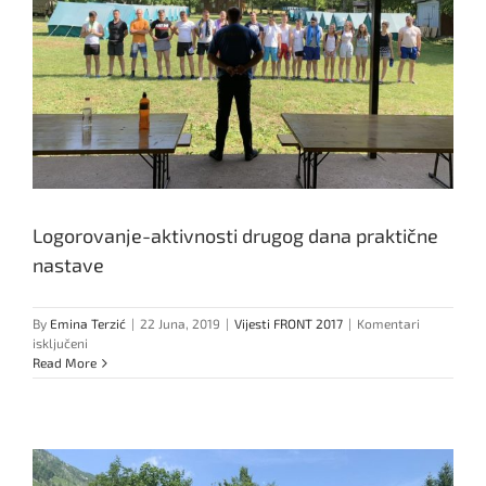
Logorovanje-aktivnosti drugog dana praktične
nastave
By
Emina Terzić
|
22 Juna, 2019
|
Vijesti FRONT 2017
|
Komentari
za
isključeni
Logorovanje-
Read More
aktivnosti
drugog
dana
praktične
nastave