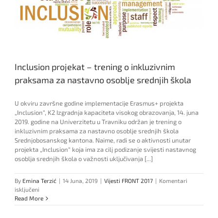
Inclusion projekat – trening o inkluzivnim
praksama za nastavno osoblje srednjih škola
U okviru završne godine implementacije Erasmus+ projekta
„Inclusion“, K2 Izgradnja kapaciteta visokog obrazovanja, 14. juna
2019. godine na Univerzitetu u Travniku održan je trening o
inkluzivnim praksama za nastavno osoblje srednjih škola
Srednjobosanskog kantona. Naime, radi se o aktivnosti unutar
projekta „Inclusion“ koja ima za cilj podizanje svijesti nastavnog
osoblja srednjih škola o važnosti uključivanja [...]
By
Emina Terzić
|
14 Juna, 2019
|
Vijesti FRONT 2017
|
Komentari
za
isključeni
Inclusion
Read More
projekat
–