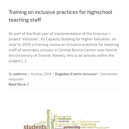
Training on inclusive practices for highschool
teaching staff
As part of the final year of implementation of the Erasmus +
project "Inclusion", K2 Capacity Building for Higher Education, on
June 14, 2019, a training course on inclusive practices for teaching
staff of secondary schools in Central Bosnia Canton was held at
the University of Travnik. Namely, this is an activity within the
project [...]
By
xadminx
|
14 Juna, 2019
|
Događaji/Events-Inclusion
|
Komentari
za
isključeni
Training
Read More
on
inclusive
practices
for
highschool
teaching
staff