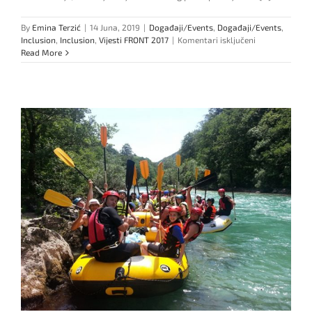
By
Emina Terzić
|
14 Juna, 2019
|
Događaji/Events
,
Događaji/Events
,
za
Inclusion
,
Inclusion
,
Vijesti FRONT 2017
|
Komentari isključeni
Inkluzivna
Read More
radionica
za
nastavnike
srednjih
škola