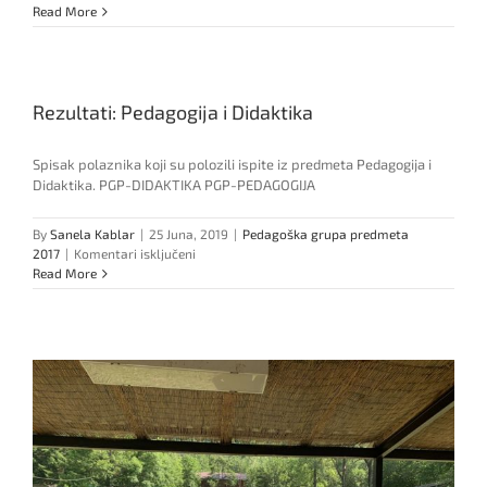
Upis
Read More
je
u
toku!
Rezultati: Pedagogija i Didaktika
Spisak polaznika koji su polozili ispite iz predmeta Pedagogija i
Didaktika. PGP-DIDAKTIKA PGP-PEDAGOGIJA
By
Sanela Kablar
|
25 Juna, 2019
|
Pedagoška grupa predmeta
za
2017
|
Komentari isključeni
Rezultati:
Read More
Pedagogija
i
Didaktika