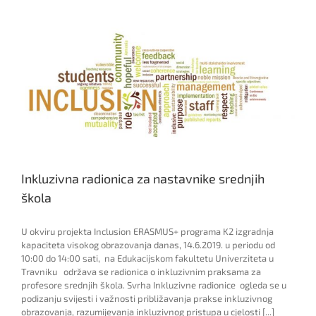
trening
o
inkluzivnim
praksama
za
nastavno
osoblje
srednjih
škola
Inkluzivna radionica za nastavnike srednjih
škola
U okviru projekta Inclusion ERASMUS+ programa K2 izgradnja
kapaciteta visokog obrazovanja danas, 14.6.2019. u periodu od
10:00 do 14:00 sati, na Edukacijskom fakultetu Univerziteta u
Travniku održava se radionica o inkluzivnim praksama za
profesore srednjih škola. Svrha Inkluzivne radionice ogleda se u
podizanju svijesti i važnosti približavanja prakse inkluzivnog
obrazovanja, razumijevanja inkluzivnog pristupa u cjelosti [...]