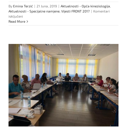
By
Emina Terzić
|
21 Juna, 2019
|
Aktuelnosti - Opća kineziologija
,
Aktuelnosti - Specijalne namjene
,
Vijesti FRONT 2017
|
Komentari
za
isključeni
Studenti
Read More
na
Boračkom
jezeru