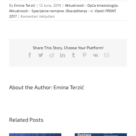
By
Emina Terzić
|
12 Juna, 2019
|
Aktuelnosti - Opća kineziologija
,
Aktuelnosti - Specijalne namjene
,
Obavještenja - n
,
Vijesti FRONT
za
2017
|
Komentari isključeni
Važno!
Obavijest
za
studente:
Predmet
Share This Story, Choose Your Platform!
Logorovanje
Facebook
Twitter
Reddit
LinkedIn
Tumblr
Pinterest
Vk
Email
About the Author:
Emina Terzić
Related Posts