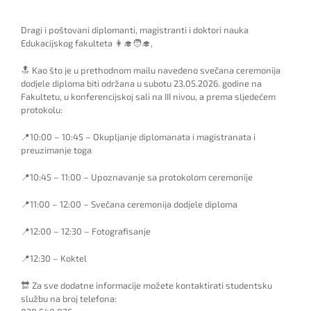
Dragi i poštovani diplomanti, magistranti i doktori nauka
Edukacijskog fakulteta 👩‍🎓🧑‍🎓,
🔝 Kao što je u prethodnom mailu navedeno svečana ceremonija
dodjele diploma biti održana u subotu 23.05.2026. godine na
Fakultetu, u konferencijskoj sali na III nivou, a prema sljedećem
protokolu:
📍10:00 – 10:45 – Okupljanje diplomanata i magistranata i
preuzimanje toga
📍10:45 – 11:00 – Upoznavanje sa protokolom ceremonije
📍11:00 – 12:00 – Svečana ceremonija dodjele diploma
📍12:00 – 12:30 – Fotografisanje
📍12:30 – Koktel
🔛 Za sve dodatne informacije možete kontaktirati studentsku
službu na broj telefona: