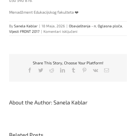
030 540 876.
Menadžment Edukacijskog fakulteta ❤️
By
Sanela Kablar
|
18 Maja, 2026
|
Obavještenja - n
,
Oglasna ploča
,
za
Vijesti FRONT 2017
|
Komentari isključeni
Svečana
promocija
diplomanata,
magistranata
i
Share This Story, Choose Your Platform!
doktora
nauka
Facebook
Twitter
Reddit
LinkedIn
Tumblr
Pinterest
Vk
Email
About the Author:
Sanela Kablar
Related Posts