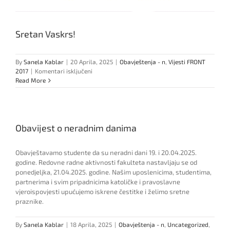
Sretan Vaskrs!
By
Sanela Kablar
|
20 Aprila, 2025
|
Obavještenja - n
,
Vijesti FRONT
za
2017
|
Komentari isključeni
Sretan
Read More
Vaskrs!
Obavijest o neradnim danima
Obavještavamo studente da su neradni dani 19. i 20.04.2025.
godine. Redovne radne aktivnosti fakulteta nastavljaju se od
ponedjeljka, 21.04.2025. godine. Našim uposlenicima, studentima,
partnerima i svim pripadnicima katoličke i pravoslavne
vjeroispovjesti upućujemo iskrene čestitke i želimo sretne
praznike.
By
Sanela Kablar
|
18 Aprila, 2025
|
Obavještenja - n
,
Uncategorized
,