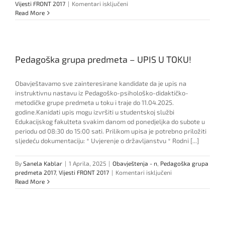
za
Vijesti FRONT 2017
|
Komentari isključeni
Obavijest
Read More
o
neradnim
danima
Pedagoška grupa predmeta – UPIS U TOKU!
Obavještavamo sve zainteresirane kandidate da je upis na
instruktivnu nastavu iz Pedagoško-psihološko-didaktičko-
metodičke grupe predmeta u toku i traje do 11.04.2025.
godine.Kanidati upis mogu izvršiti u studentskoj službi
Edukacijskog fakulteta svakim danom od ponedjeljka do subote u
periodu od 08:30 do 15:00 sati. Prilikom upisa je potrebno priložiti
sljedeću dokumentaciju: * Uvjerenje o državljanstvu * Rodni [...]
By
Sanela Kablar
|
1 Aprila, 2025
|
Obavještenja - n
,
Pedagoška grupa
za
predmeta 2017
,
Vijesti FRONT 2017
|
Komentari isključeni
Pedagoška
Read More
grupa
predmeta
–
UPIS