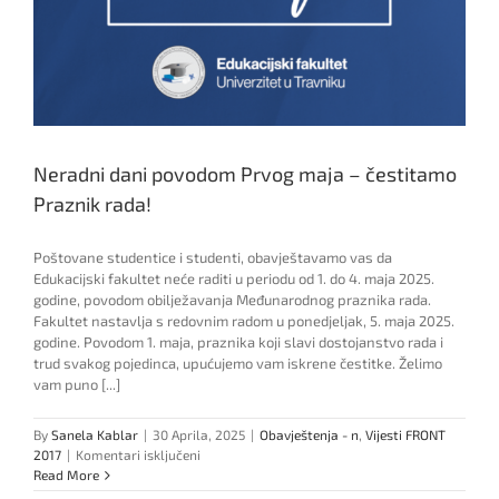
Neradni dani povodom Prvog maja – čestitamo
Praznik rada!
Poštovane studentice i studenti, obavještavamo vas da
Edukacijski fakultet neće raditi u periodu od 1. do 4. maja 2025.
godine, povodom obilježavanja Međunarodnog praznika rada.
Fakultet nastavlja s redovnim radom u ponedjeljak, 5. maja 2025.
godine. Povodom 1. maja, praznika koji slavi dostojanstvo rada i
trud svakog pojedinca, upućujemo vam iskrene čestitke. Želimo
vam puno [...]
By
Sanela Kablar
|
30 Aprila, 2025
|
Obavještenja - n
,
Vijesti FRONT
za
2017
|
Komentari isključeni
Neradni
Read More
dani