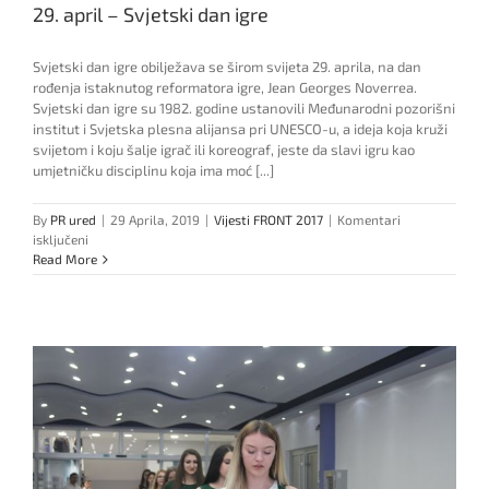
29. april – Svjetski dan igre
Svjetski dan igre obilježava se širom svijeta 29. aprila, na dan
rođenja istaknutog reformatora igre, Jean Georges Noverrea.
Svjetski dan igre su 1982. godine ustanovili Međunarodni pozorišni
institut i Svjetska plesna alijansa pri UNESCO-u, a ideja koja kruži
svijetom i koju šalje igrač ili koreograf, jeste da slavi igru kao
umjetničku disciplinu koja ima moć [...]
By
PR ured
|
29 Aprila, 2019
|
Vijesti FRONT 2017
|
Komentari
za
isključeni
29.
Read More
april
–
Svjetski
dan
igre