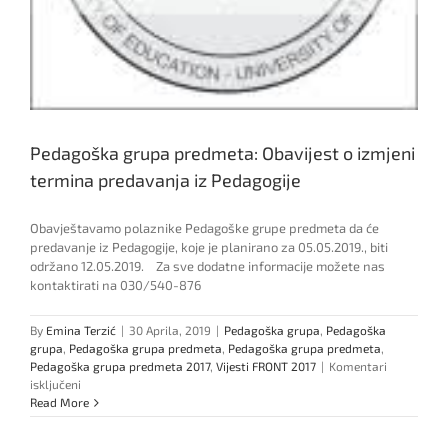
Pedagoška grupa predmeta: Obavijest o izmjeni
termina predavanja iz Pedagogije
Obavještavamo polaznike Pedagoške grupe predmeta da će
predavanje iz Pedagogije, koje je planirano za 05.05.2019., biti
održano 12.05.2019. Za sve dodatne informacije možete nas
kontaktirati na 030/540-876
By
Emina Terzić
|
30 Aprila, 2019
|
Pedagoška grupa
,
Pedagoška
grupa
,
Pedagoška grupa predmeta
,
Pedagoška grupa predmeta
,
Pedagoška grupa predmeta 2017
,
Vijesti FRONT 2017
|
Komentari
za
isključeni
Pedagoška
Read More
grupa
predmeta: