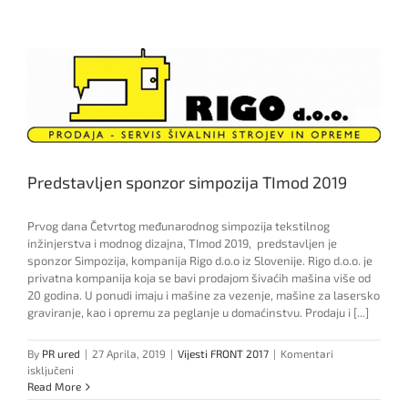
simpozija
Timod
se
nastavlja
Predstavljen sponzor simpozija TImod 2019
Prvog dana Četvrtog međunarodnog simpozija tekstilnog
inžinjerstva i modnog dizajna, TImod 2019, predstavljen je
sponzor Simpozija, kompanija Rigo d.o.o iz Slovenije. Rigo d.o.o. je
privatna kompanija koja se bavi prodajom šivaćih mašina više od
20 godina. U ponudi imaju i mašine za vezenje, mašine za lasersko
graviranje, kao i opremu za peglanje u domaćinstvu. Prodaju i [...]
By
PR ured
|
27 Aprila, 2019
|
Vijesti FRONT 2017
|
Komentari
za
isključeni
Predstavljen
Read More
sponzor