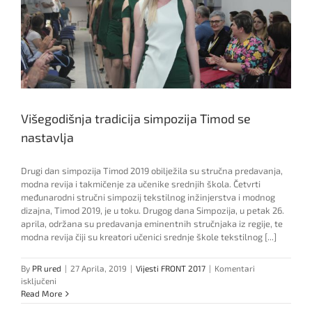
Višegodišnja tradicija simpozija Timod se
nastavlja
Drugi dan simpozija Timod 2019 obilježila su stručna predavanja,
modna revija i takmičenje za učenike srednjih škola. Četvrti
međunarodni stručni simpozij tekstilnog inžinjerstva i modnog
dizajna, Timod 2019, je u toku. Drugog dana Simpozija, u petak 26.
aprila, održana su predavanja eminentnih stručnjaka iz regije, te
modna revija čiji su kreatori učenici srednje škole tekstilnog [...]
By
PR ured
|
27 Aprila, 2019
|
Vijesti FRONT 2017
|
Komentari
za
isključeni
Višegodišnja
Read More
tradicija