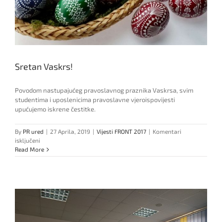
Sretan Vaskrs!
Povodom nastupajućeg pravoslavnog praznika Vaskrsa, svim
studentima i uposlenicima pravoslavne vjeroispovijesti
upućujemo iskrene čestitke.
By
PR ured
|
27 Aprila, 2019
|
Vijesti FRONT 2017
|
Komentari
za
isključeni
Sretan
Read More
Vaskrs!