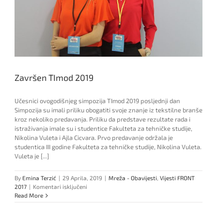
Završen TImod 2019
Učesnici ovogodišnjeg simpozija TImod 2019 posljednji dan
Simpozija su imali priliku obogatiti svoje znanje iz tekstilne branše
kroz nekoliko predavanja. Priliku da predstave rezultate rada i
istraživanja imale su i studentice Fakulteta za tehničke studije,
Nikolina Vuleta i Ajla Cicvara. Prvo predavanje održala je
studentica III godine Fakulteta za tehničke studije, Nikolina Vuleta.
Vuleta je [...]
By
Emina Terzić
|
29 Aprila, 2019
|
Mreža - Obavijesti
,
Vijesti FRONT
za
2017
|
Komentari isključeni
Završen
Read More
TImod
2019