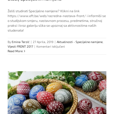
Želiš studirati Specijalne namjene? Klikni na link
https://www.eft.ba/web/razredna-nastava-front/ i informiši se
o studijskom smjeru, nastavnom procesu, predmetima, stručnoj
praksi i kroz galeriju slika se upoznaj sa aktivnostima naših
studenata!
By
Emina Terzić
|
27 Aprila, 2019
|
Aktuelnosti - Specijalne namjene
,
za
Vijesti FRONT 2017
|
Komentari isključeni
Studij
Read More
Specijalnih
namjena