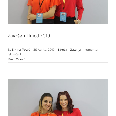
Završen TImod 2019
By
Emina Terzić
|
29 Aprila, 2019
|
Mreža - Galerija
|
Komentari
za
isključeni
Završen
Read More
TImod
2019