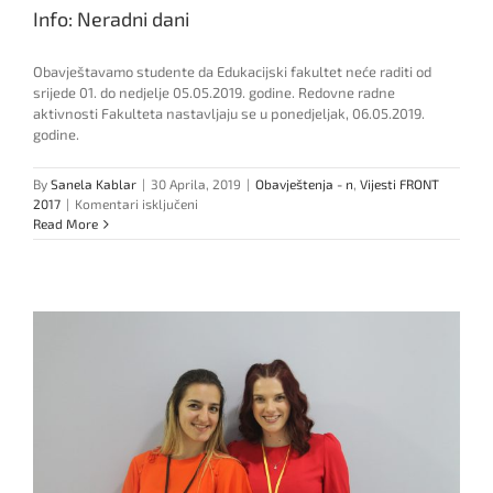
Info: Neradni dani
Obavještavamo studente da Edukacijski fakultet neće raditi od
srijede 01. do nedjelje 05.05.2019. godine. Redovne radne
aktivnosti Fakulteta nastavljaju se u ponedjeljak, 06.05.2019.
godine.
By
Sanela Kablar
|
30 Aprila, 2019
|
Obavještenja - n
,
Vijesti FRONT
za
2017
|
Komentari isključeni
Info:
Read More
Neradni
dani