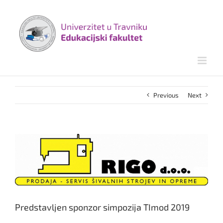
Skip
to
content
Previous
Next
View
Larger
Image
Predstavljen sponzor simpozija TImod 2019