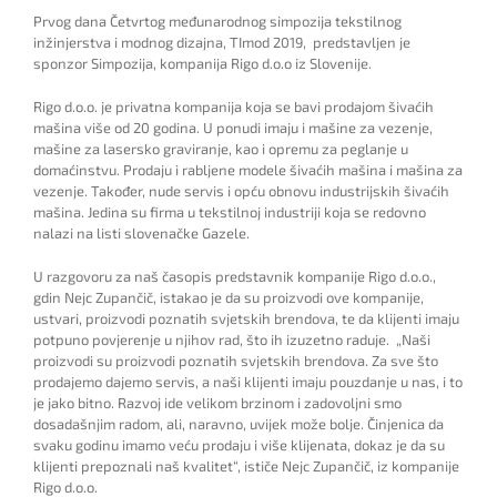
Prvog dana Četvrtog međunarodnog simpozija tekstilnog
inžinjerstva i modnog dizajna, TImod 2019, predstavljen je
sponzor Simpozija, kompanija Rigo d.o.o iz Slovenije.
Rigo d.o.o. je privatna kompanija koja se bavi prodajom šivaćih
mašina više od 20 godina. U ponudi imaju i mašine za vezenje,
mašine za lasersko graviranje, kao i opremu za peglanje u
domaćinstvu. Prodaju i rabljene modele šivaćih mašina i mašina za
vezenje. Također, nude servis i opću obnovu industrijskih šivaćih
mašina. Jedina su firma u tekstilnoj industriji koja se redovno
nalazi na listi slovenačke Gazele.
U razgovoru za naš časopis predstavnik kompanije Rigo d.o.o.,
gdin Nejc Zupančič, istakao je da su proizvodi ove kompanije,
ustvari, proizvodi poznatih svjetskih brendova, te da klijenti imaju
potpuno povjerenje u njihov rad, što ih izuzetno raduje. „Naši
proizvodi su proizvodi poznatih svjetskih brendova. Za sve što
prodajemo dajemo servis, a naši klijenti imaju pouzdanje u nas, i to
je jako bitno. Razvoj ide velikom brzinom i zadovoljni smo
dosadašnjim radom, ali, naravno, uvijek može bolje. Činjenica da
svaku godinu imamo veću prodaju i više klijenata, dokaz je da su
klijenti prepoznali naš kvalitet“, ističe Nejc Zupančič, iz kompanije
Rigo d.o.o.