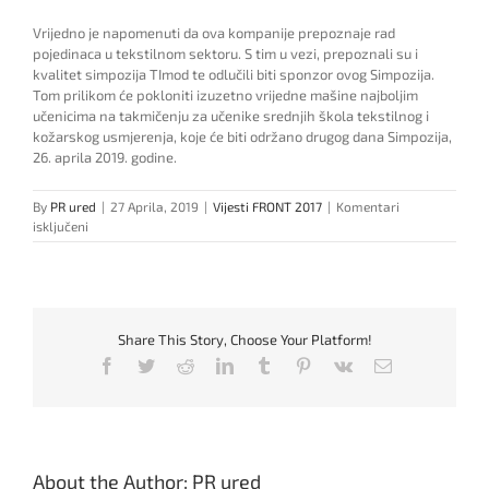
Vrijedno je napomenuti da ova kompanije prepoznaje rad
pojedinaca u tekstilnom sektoru. S tim u vezi, prepoznali su i
kvalitet simpozija TImod te odlučili biti sponzor ovog Simpozija.
Tom prilikom će pokloniti izuzetno vrijedne mašine najboljim
učenicima na takmičenju za učenike srednjih škola tekstilnog i
kožarskog usmjerenja, koje će biti održano drugog dana Simpozija,
26. aprila 2019. godine.
By
PR ured
|
27 Aprila, 2019
|
Vijesti FRONT 2017
|
Komentari
za
isključeni
Predstavljen
sponzor
simpozija
TImod
2019
Share This Story, Choose Your Platform!
Facebook
Twitter
Reddit
LinkedIn
Tumblr
Pinterest
Vk
Email
About the Author:
PR ured