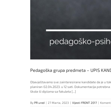
Pedagoška grupa predmeta – UPIS KAN
Obavještavamo sve zainteresirane kandidate da je u to
planiran 02.04.2023. u 12 sati. Dokumentacija potre
škole ili diploma sa fakuleta [...]
By
PR ured
|
27 Marta, 2023
|
Vijesti FRONT 2017
|
Komenta