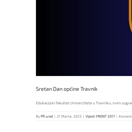
Sretan Dan općine Travnik
Edukacijski fakultet Univerziteta u Travniku, svim sug
By
PR ured
|
21 Marta, 2023
|
Vijesti FRONT 2017
|
Komentar