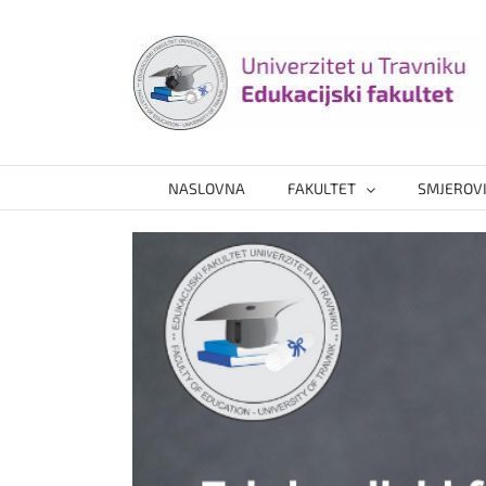
Skip
to
content
NASLOVNA
FAKULTET
SMJEROV