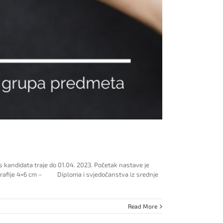
kandidata traje do 01.04. 2023. Početak nastave je
rafije 4×6 cm – Diploma i svjedočanstva iz srednje
Read More