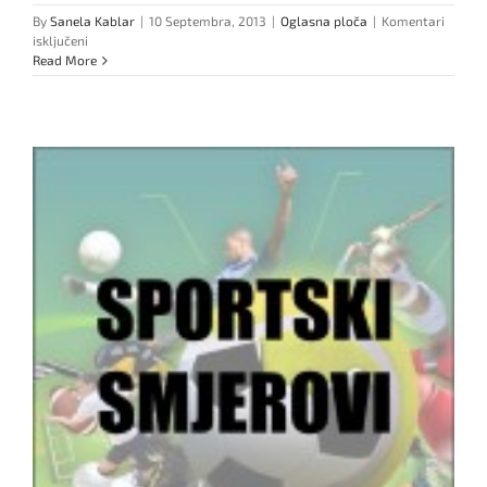
By
Sanela Kablar
|
10 Septembra, 2013
|
Oglasna ploča
|
Komentari
za
isključeni
Info:
Read More
Rezultati
ispita
iz
Psihologije
I,
Kognitivne
i
Razvojne
psihologije