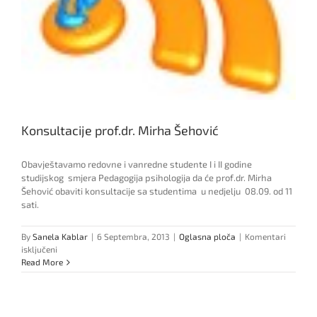
Konsultacije prof.dr. Mirha Šehović
Obavještavamo redovne i vanredne studente I i II godine
studijskog smjera Pedagogija psihologija da će prof.dr. Mirha
Šehović obaviti konsultacije sa studentima u nedjelju 08.09. od 11
sati.
By
Sanela Kablar
|
6 Septembra, 2013
|
Oglasna ploča
|
Komentari
za
isključeni
Konsultacije
Read More
prof.dr.
Mirha
Šehović