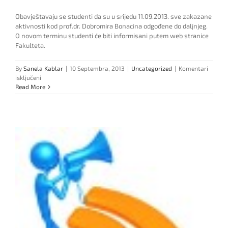
Obavještavaju se studenti da su u srijedu 11.09.2013. sve zakazane
aktivnosti kod prof.dr. Dobromira Bonacina odgođene do daljnjeg.
O novom terminu studenti će biti informisani putem web stranice
Fakulteta.
By
Sanela Kablar
|
10 Septembra, 2013
|
Uncategorized
|
Komentari
za
isključeni
Obavještenje
Read More
o
promjeni
termina
ispita
kod
prof.
dr.
Dobromira
Bonacina