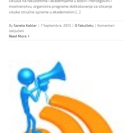
ciklusa na fakultetima i akademijama u Bosni i Hercegovini i
inostranstvu, organizira programe doškolovanja za sticanje
visoke stručne spreme u akademskim [...]
By
Sanela Kablar
|
7 Septembra, 2013
|
O fakultetu
|
Komentari
za
isključeni
Info:
Read More
Doškolovanje
–
I
ciklus
studija