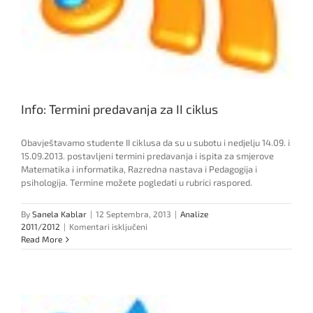
Info: Termini predavanja za II ciklus
Obavještavamo studente II ciklusa da su u subotu i nedjelju 14.09. i
15.09.2013. postavljeni termini predavanja i ispita za smjerove
Matematika i informatika, Razredna nastava i Pedagogija i
psihologija. Termine možete pogledati u rubrici raspored.
By
Sanela Kablar
|
12 Septembra, 2013
|
Analize
za
2011/2012
|
Komentari isključeni
Info:
Read More
Termini
predavanja
za
II
ciklus