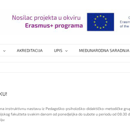
I
AKREDITACIJA
UPIS
MEĐUNARODNA SARADNJA
KU!
na instruktivnu nastavu iz Pedagoško-psihološko-didaktičko-metodičke grupe
cijskog fakulteta svakim danom od ponedjeljka do subote u periodu od 08:30 do
ju: