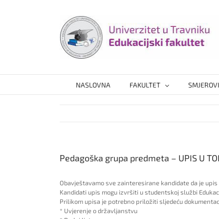
Skip
to
content
NASLOVNA
FAKULTET
SMJEROV
Pedagoška grupa predmeta – UPIS U TO
Obavještavamo sve zainteresirane kandidate da je upis 
Kandidati upis mogu izvršiti u studentskoj službi Eduka
Prilikom upisa je potrebno priložiti sljedeću dokumentaci
* Uvjerenje o državljanstvu