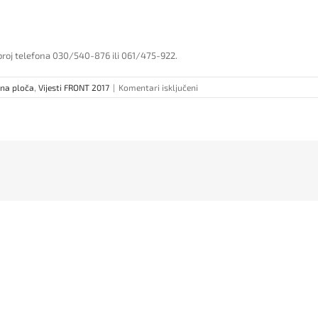
broj telefona 030/540-876 ili 061/475-922.
za
na ploča
,
Vijesti FRONT 2017
|
Komentari isključeni
Pedagoška
grupa
predmeta
–
UPIS
U
TOKU!