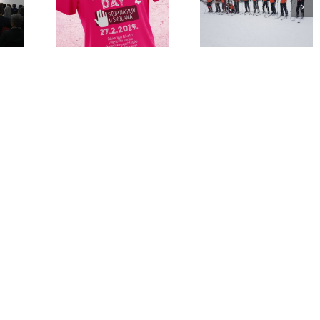
i forum
Praktična nastava
Praktična nastava
o nasilje
skijanja na Vlašiću
predmeta Skijan
 izbor!“