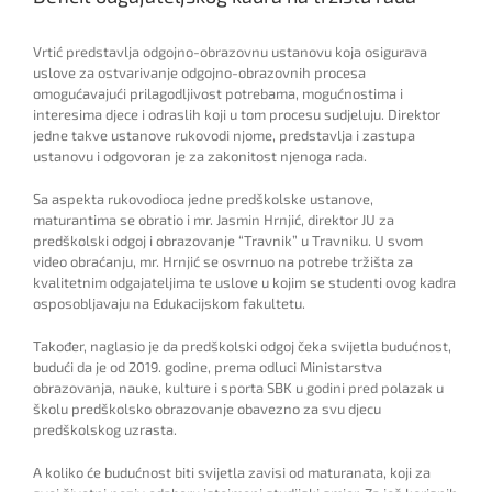
Vrtić predstavlja odgojno-obrazovnu ustanovu koja osigurava
uslove za ostvarivanje odgojno-obrazovnih procesa
omogućavajući prilagodljivost potrebama, mogućnostima i
interesima djece i odraslih koji u tom procesu sudjeluju. Direktor
jedne takve ustanove rukovodi njome, predstavlja i zastupa
ustanovu i odgovoran je za zakonitost njenoga rada.
Sa aspekta rukovodioca jedne predškolske ustanove,
maturantima se obratio i mr. Jasmin Hrnjić, direktor JU za
predškolski odgoj i obrazovanje “Travnik” u Travniku. U svom
video obraćanju, mr. Hrnjić se osvrnuo na potrebe tržišta za
kvalitetnim odgajateljima te uslove u kojim se studenti ovog kadra
osposobljavaju na Edukacijskom fakultetu.
Također, naglasio je da predškolski odgoj čeka svijetla budućnost,
budući da je od 2019. godine, prema odluci Ministarstva
obrazovanja, nauke, kulture i sporta SBK u godini pred polazak u
školu predškolsko obrazovanje obavezno za svu djecu
predškolskog uzrasta.
A koliko će budućnost biti svijetla zavisi od maturanata, koji za