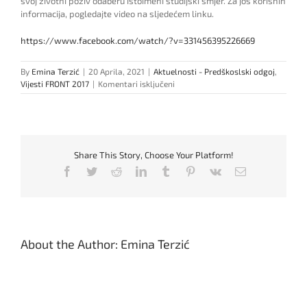
svoj životni poziv odaberu istoimeni studijski smjer. Za još korisnih
informacija, pogledajte video na sljedećem linku.
https://www.facebook.com/watch/?v=331456395226669
By
Emina Terzić
|
20 Aprila, 2021
|
Aktuelnosti - Predškoslski odgoj
,
za
Vijesti FRONT 2017
|
Komentari isključeni
Deficit
odgajateljskog
kadra
na
tržištu
Share This Story, Choose Your Platform!
rada
Facebook
Twitter
Reddit
LinkedIn
Tumblr
Pinterest
Vk
Email
About the Author:
Emina Terzić