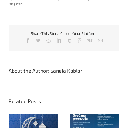
za
isključeni
Ovjera
zimskog
semestra
i
upis
Share This Story, Choose Your Platform!
u
ljetni
Facebook
Twitter
Reddit
LinkedIn
Tumblr
Pinterest
Vk
Email
semestar
About the Author:
Sanela Kablar
Related Posts