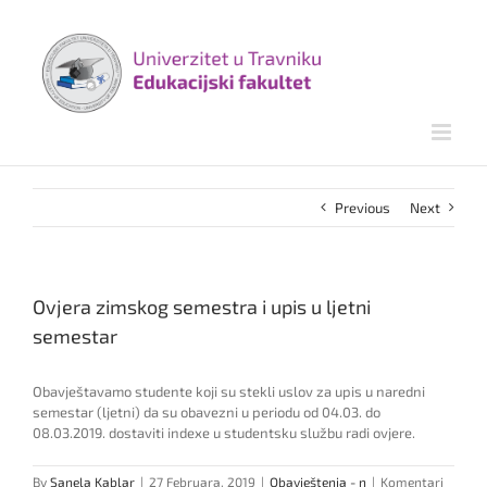
Skip
to
content
Previous
Next
Ovjera zimskog semestra i upis u ljetni
semestar
Obavještavamo studente koji su stekli uslov za upis u naredni
semestar (ljetni) da su obavezni u periodu od 04.03. do
08.03.2019. dostaviti indexe u studentsku službu radi ovjere.
By
Sanela Kablar
|
27 Februara, 2019
|
Obavještenja - n
|
Komentari