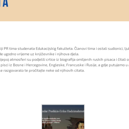
ji PR tima studenata Edukacijskig fakulteta. Članovi tima i ostali sudionici, lju
e ugodno vrijeme uz književnike i njihova djela.
epoj atmosferi su podjelili crtice iz biografija omiljenih ruskih pisaca i čitali 
 pisci iz Bosne i Hercegovine, Engleske, Francuske i Rusije, a gdje putujemo u
se razgovaralo te pročitajte neke od njihovih citata.