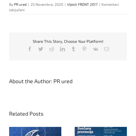
By
PR ured
|
25 Novembra, 2020
|
Vijesti FRONT 2017
|
Komentari
za
isključeni
25.
novembar
je
Međunarodni
dan
Share This Story, Choose Your Platform!
borbe
protiv
Facebook
Twitter
Reddit
LinkedIn
Tumblr
Pinterest
Vk
Email
nasilja
nad
ženama
About the Author:
PR ured
Related Posts