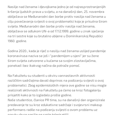
Nasilje nad ženama i djevojkama jedno je od najrasprostranjenijih
kršenja ljudskih prava u svijetu, a na današnji dan, 25. novembra
obilježava se Međunarodni dan borbe protiv nasilja nad ženama u
cilju povećavanja svijesti o ovoj problematici koja je prisutna širom
svijeta. Međunarodni dan borbe protiv nasilja nad ženama,
obilježava se odlukom UN-a od 17.12.1999. godine u znak sjećanja
na tri sestre koje su brutalno ubijene u Dominikanskoj Republici
1960. godine.
Godina 2020., kada je riječ o nasilju nad ženama uslijed pandemije
koronavirusa naziva se još i “pandemijom u sjeni“ jer su žene
širom svijeta zatvorene u kućama sa svojim zlostavljačima,
ponekad i bez ikakvog načina da potraže pomoć.
Na Fakultetu su studenti u okviru vannastavnih aktivnosti
različitim sadržajima davali doprinos na podizanju svijesti o ovoj
problematici. Zbog epidemioloških mjera ove godine se nisu mogle
realizirati aktivnosti na Fakultetu pa ćemo se kroz fotogaleriju
prisjetiti kako je to izgledalo prošle godine.
Naše studentice, članice PR tima, su na današnji dan organizirale
predavanje te su kroz edukativne sadržaje i svojevrsni makeup
performans radile na podizanju svijesti o ovom problemu uz
poruku da se nasilje ne smije tolerisati!!!