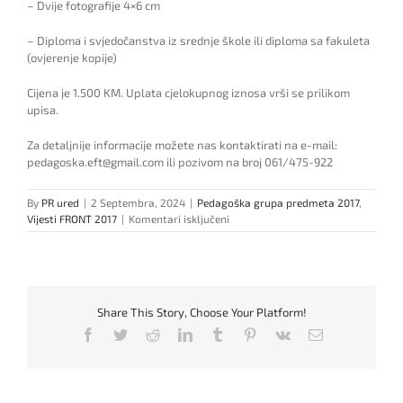
– Dvije fotografije 4×6 cm
– Diploma i svjedočanstva iz srednje škole ili diploma sa fakuleta
(ovjerenje kopije)
Cijena je 1.500 KM. Uplata cjelokupnog iznosa vrši se prilikom
upisa.
Za detaljnije informacije možete nas kontaktirati na e-mail:
pedagoska.eft@gmail.com ili pozivom na broj 061/475-922
By
PR ured
|
2 Septembra, 2024
|
Pedagoška grupa predmeta 2017
,
za
Vijesti FRONT 2017
|
Komentari isključeni
UPIS
KANDIDATA
U
TOKU
–
Share This Story, Choose Your Platform!
PGP
Facebook
Twitter
Reddit
LinkedIn
Tumblr
Pinterest
Vk
Email