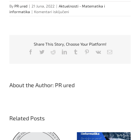
By
PR ured
|
21 Juna, 2022
|
Aktuelnosti - Matematika i
za
informatika
|
Komentari isključeni
Sedmica
matematike
i
informatike!
Share This Story, Choose Your Platform!
Facebook
Twitter
Reddit
LinkedIn
Tumblr
Pinterest
Vk
Email
About the Author:
PR ured
Related Posts