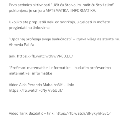
Prva sedmica aktivnosti “Učit ću što volim, radit ću što želim!”
poklonjena je smjeru MATEMATIKA I INFORMATIKA.
Ukoliko ste propustili neki od sadržaja, u cjelosti ih možete
pregledati na linkovima:
“Upoznaj profesiju svoje budućnosti” – izjava višeg asistenta mr.
Ahmeda Palića
link: https://fb.watch/dNwVR6D3JL/
“Profesori matematike i informatike – budućim profesorima
matematike i informatike
Video Aida Perenda Mahalbašić – link:
https://fb.watch/dNy7rv6Uu1/
Video Tarik Baždalić – link: https://fb.watch/dNykyhRSvC/