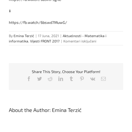
⬇️
https://fb.watch/6bswd7MuwG/
By
Emina Terzić
|
17 Juna, 2021
|
Aktuelnosti - Matematika i
za
informatika
,
Vijesti FRONT 2017
|
Komentari isključeni
Studij
Matematike
i
informatike
na
Share This Story, Choose Your Platform!
Edukacijskom
fakultetu
Facebook
Twitter
Reddit
LinkedIn
Tumblr
Pinterest
Vk
Email
About the Author:
Emina Terzić