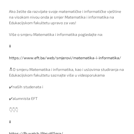
Ako želite da razvijate svoje matematičke i informatičke vještine
na visokom nivou onda je smjer Matematika i informatika na
Edukacijskom fakultetu upravo za vas!
Više o smjeru Matematika i informatika pogledajte na:
⬇️
https://www.eft.ba/web/smjerovi/matematika-i-informatika/
🔝O smjeru Matematika i informatika, kao i uslovima studiranja na
Edukacijskom fakultetu saznajte više u videoporukama
✔️naših studenata i
✔️alumnista EFT
👇👇👇
⬇️
https://fb.watch/6bsvtF5gra/