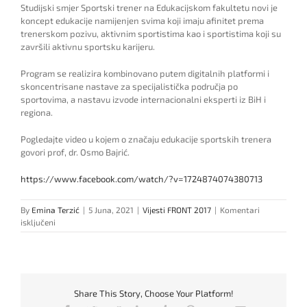
Studijski smjer Sportski trener na Edukacijskom fakultetu novi je
koncept edukacije namijenjen svima koji imaju afinitet prema
trenerskom pozivu, aktivnim sportistima kao i sportistima koji su
završili aktivnu sportsku karijeru.
Program se realizira kombinovano putem digitalnih platformi i
skoncentrisane nastave za specijalistička područja po
sportovima, a nastavu izvode internacionalni eksperti iz BiH i
regiona.
Pogledajte video u kojem o značaju edukacije sportskih trenera
govori prof, dr. Osmo Bajrić.
https://www.facebook.com/watch/?v=1724874074380713
By
Emina Terzić
|
5 Juna, 2021
|
Vijesti FRONT 2017
|
Komentari
za
isključeni
Predstavljanje
smjera
Sportski
trener
Share This Story, Choose Your Platform!