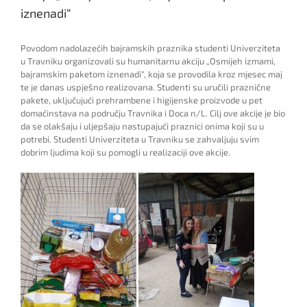
iznenadi“
Povodom nadolazećih bajramskih praznika studenti Univerziteta
u Travniku organizovali su humanitarnu akciju „Osmijeh izmami,
bajramskim paketom iznenadi“, koja se provodila kroz mjesec maj
te je danas uspješno realizovana. Studenti su uručili praznične
pakete, uključujući prehrambene i higijenske proizvode u pet
domaćinstava na području Travnika i Doca n/L. Cilj ove akcije je bio
da se olakšaju i uljepšaju nastupajući praznici onima koji su u
potrebi. Studenti Univerziteta u Travniku se zahvaljuju svim
dobrim ljudima koji su pomogli u realizaciji ove akcije.