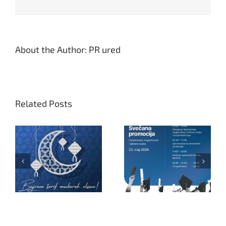
bajram
paketo
iznenad
About the Author:
PR ured
Related Posts
Svečana promocija
Neradni dani povodom
ek
diplomanata,
Prvog maja –
magistranata i doktora
čestitamo Praznik
nauka
rada!