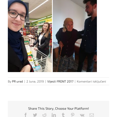
za
By
PR ured
|
2 Juna, 2019
|
Vijesti FRONT 2017
|
Komentari isključeni
Uspješ
realzir
bajram
humani
akcija
Share This Story, Choose Your Platform!
„Osmije
izmami
Facebook
Twitter
Reddit
LinkedIn
Tumblr
Pinterest
Vk
Email