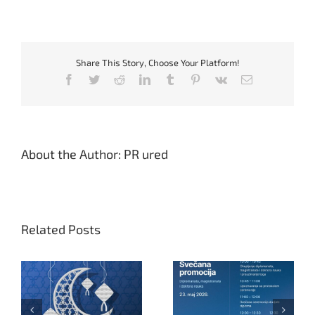
Posjeta
Mješovitoj
srednjoj
tehničkoj
školi
Share This Story, Choose Your Platform!
„Travnik“
Facebook
Twitter
Reddit
LinkedIn
Tumblr
Pinterest
Vk
Email
About the Author:
PR ured
Related Posts
Svečana promocija
Neradni dani povodom