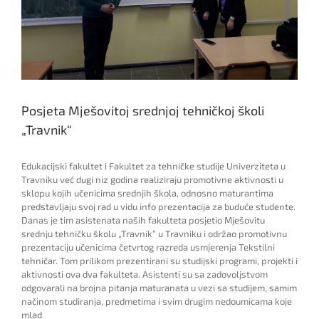
Posjeta Mješovitoj srednjoj tehničkoj školi
„Travnik“
Edukacijski fakultet i Fakultet za tehničke studije Univerziteta u
Travniku već dugi niz godina realiziraju promotivne aktivnosti u
sklopu kojih učenicima srednjih škola, odnosno maturantima
predstavljaju svoj rad u vidu info prezentacija za buduće studente.
Danas je tim asistenata naših fakulteta posjetio Mješovitu
srednju tehničku školu „Travnik“ u Travniku i održao promotivnu
prezentaciju učenicima četvrtog razreda usmjerenja Tekstilni
tehničar. Tom prilikom prezentirani su studijski programi, projekti i
aktivnosti ova dva fakulteta. Asistenti su sa zadovoljstvom
odgovarali na brojna pitanja maturanata u vezi sa studijem, samim
načinom studiranja, predmetima i svim drugim nedoumicama koje
mlad