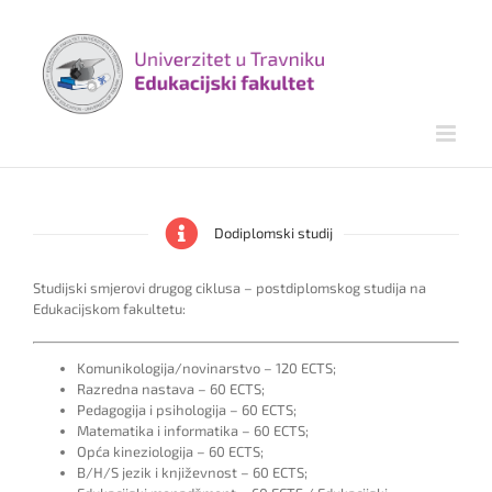
Skip
to
content
Dodiplomski studij
Studijski smjerovi drugog ciklusa – postdiplomskog studija na
Edukacijskom fakultetu:
Komunikologija/novinarstvo – 120 ECTS;
Razredna nastava – 60 ECTS;
Pedagogija i psihologija – 60 ECTS;
Matematika i informatika – 60 ECTS;
Opća kineziologija – 60 ECTS;
B/H/S jezik i književnost – 60 ECTS;