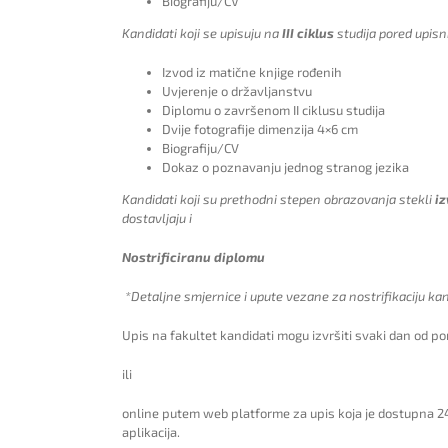
Biografiju/CV
Kandidati koji se upisuju na
III ciklus
studija pored upisn
Izvod iz matične knjige rođenih
Uvjerenje o državljanstvu
Diplomu o završenom II ciklusu studija
Dvije fotografije dimenzija 4×6 cm
Biografiju/CV
Dokaz o poznavanju jednog stranog jezika
Kandidati koji su prethodni stepen obrazovanja stekli
iz
dostavljaju i
Nostrificiranu diplomu
*Detaljne smjernice i upute vezane za nostrifikaciju ka
Upis na fakultet kandidati mogu izvršiti svaki dan od po
ili
online putem web platforme za upis koja je dostupna 24
aplikacija.