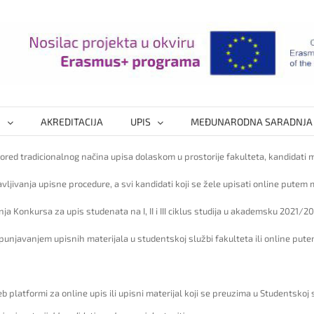
I
AKREDITACIJA
UPIS
MEĐUNARODNA SARADNJA
red tradicionalnog načina upisa dolaskom u prostorije fakulteta, kandidati m
vljivanja upisne procedure, a svi kandidati koji se žele upisati online pute
a Konkursa za upis studenata na I, II i III ciklus studija u akademsku 2021/
unjavanjem upisnih materijala u studentskoj službi fakulteta ili online putem
 platformi za online upis ili upisni materijal koji se preuzima u Studentskoj s