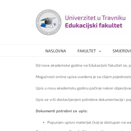
Skip
to
content
NASLOVNA
FAKULTET
SMJEROV
Od nove akademske godine na Edukacijski fakultet se, po
Mogućnost online upisa uvedena je sa ciljem pojednosta
Upis u novu akademsku godinu počinje nakon objavljivanj
Upis se vrši dostavljanjem potrebne dokumentacije i pop
Dokumenti potrebni za upis:
Popunjen upisni materijal (koji je dostupan na web