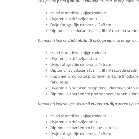
Za upis na
prvu godinu, I ciklusa
studija uz popunjen up
Izvod iz matične knjige rođenih
Uvjerenje o državljanstvu
Dvije fotografije dimenzija 4×6 cm
Diplomu i svjedočanstva I, II, III i IV razreda sredn
Kandidati koji se
doškoluju ili vrše prepis
sa druge viso
Izvod iz matične knjige rođenih
Uvjerenje o državljanstvu
Dvije fotografije dimenzija 4×6 cm
Diplomu i svjedočanstva I, II, III i IV razreda sredn
Popunjenu molbu za priznavanje ispita (molba je 
fakulteta)
Uvjerenje o položenim ispitima i Nastavni plan i 
Diplomu o završenom prethodnom stepenu obrazova
Kandidati koji se upisuju na
II ciklus studija
pored upisni
Izvod iz matične knjige rođenih
Uvjerenje o državljanstvu
Diplomu o završenom I ciklusu studija
Dvije fotografije dimenzija 4×6 cm