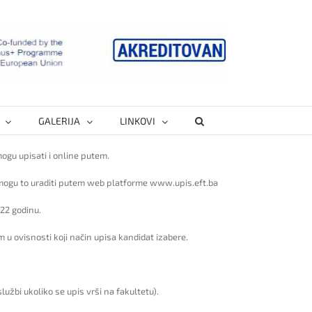
GALERIJA
LINKOVI
ogu upisati i online putem.
m mogu to uraditi putem web platforme www.upis.eft.ba
2022 godinu.
 u ovisnosti koji način upisa kandidat izabere.
lužbi ukoliko se upis vrši na fakultetu).