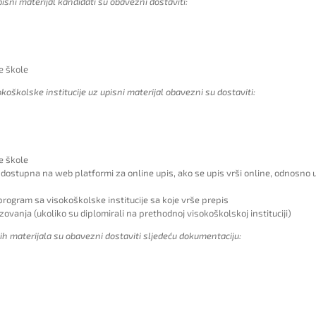
isni materijal kandidati su obavezni dostaviti:
je škole
koškolske institucije uz upisni materijal obavezni su dostaviti:
je škole
dostupna na web platformi za online upis, ako se upis vrši online, odnosno u 
program sa visokoškolske institucije sa koje vrše prepis
nja (ukoliko su diplomirali na prethodnoj visokoškolskoj instituciji)
h materijala su obavezni dostaviti sljedeću dokumentaciju: